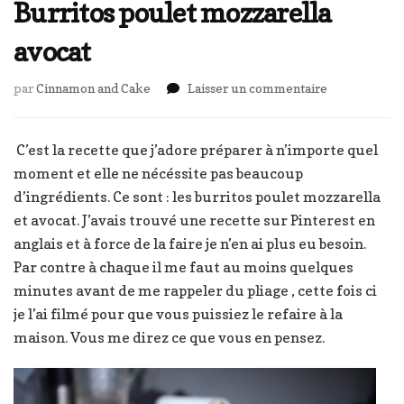
Burritos poulet mozzarella
avocat
sur
par
Cinnamon and Cake
Laisser un commentaire
Burritos
poulet
mozzarella
C’est la recette que j’adore préparer à n’importe quel
avocat
moment et elle ne nécéssite pas beaucoup
d’ingrédients. Ce sont : les burritos poulet mozzarella
et avocat. J’avais trouvé une recette sur Pinterest en
anglais et à force de la faire je n’en ai plus eu besoin.
Par contre à chaque il me faut au moins quelques
minutes avant de me rappeler du pliage , cette fois ci
je l’ai filmé pour que vous puissiez le refaire à la
maison. Vous me direz ce que vous en pensez.