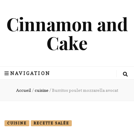
Cinnamon and
Cake
NAVIGATION
Accueil
/
cuisine
/
Burritos poulet mozzarella avocat
CUISINE
RECETTE SALÉE