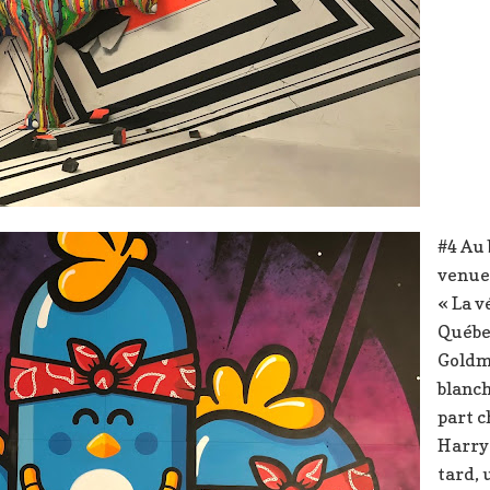
#4 Au 
venue 
« La v
Québer
Goldm
blanch
part c
Harry
tard, 