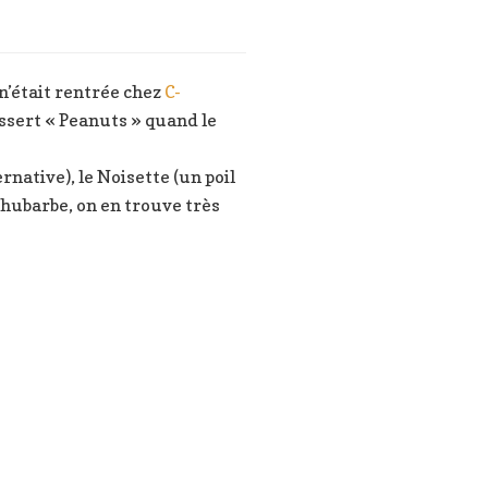
n’était rentrée chez
C-
essert « Peanuts » quand le
rnative), le Noisette (un poil
 rhubarbe, on en trouve très