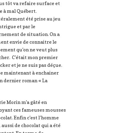
us tôt va refaire surface et
e à mal Québert.
ittéralement été prise au jeu
intrigue et par le
rnement de situation. On a
ent envie de connaitre le
ement qu’on ne veut plus
cher. C’était mon premier
icker et je ne suis pas déçue.
te maintenant à enchainer
n dernier roman « La
ie Morin m’a gâté en
oyant ces fameuses mousses
colat. Enfin c’est l’homme
i aussi de chocolat qui a été
ontent. En terme de