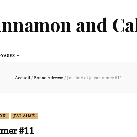
innamon and Ca
OYAGES
Accueil
/
Bonne Adresse
/
J’ai aimé et je vais aimer #11
YON
J'AI AIMÉ
 aimer #11