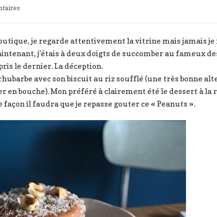
sur
taires
J’ai
aimé
et
outique, je regarde attentivement la vitrine mais jamais je 
je
maintenant, j’étais à deux doigts de succomber au fameux d
vais
pris le dernier. La déception.
aimer
rhubarbe avec son biscuit au riz soufflé (une très bonne alte
#11
ger en bouche). Mon préféré à clairement été le dessert à la
e façon il faudra que je repasse gouter ce « Peanuts ».