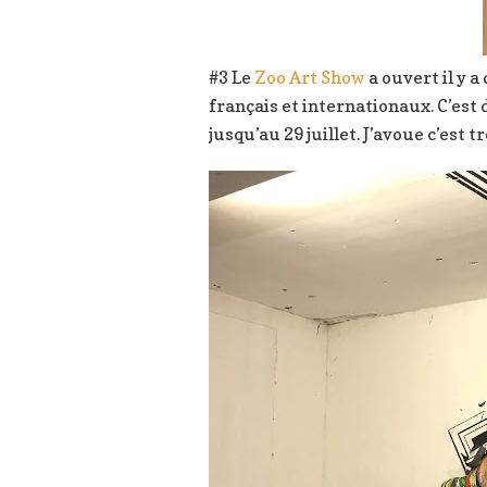
#3 Le
Zoo Art Show
a ouvert il y a
français et internationaux. C’est 
jusqu’au 29 juillet. J’avoue c’est 