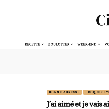
C
RECETTE
BOULOTTER
WEEK-END
V
BONNE ADRESSE
CROQUER L
J’ai aimé et je vais