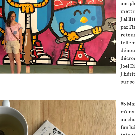
ans pl
mettr
J’ai l
par l’
retou
tellem
dénou
décro
Joel D
J’hési
sur so
.
#5 Mar
m’env
au cho
fan lu
très c