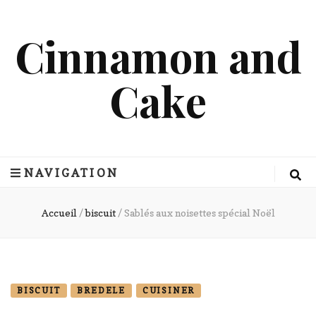
Cinnamon and
Cake
NAVIGATION
Accueil
/
biscuit
/
Sablés aux noisettes spécial Noël
BISCUIT
BREDELE
CUISINER