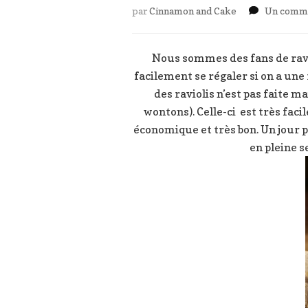
par
Cinnamon and Cake
Un comme
Nous sommes des fans de ravio
facilement se régaler si on a une 
des raviolis n’est pas faite m
wontons). Celle-ci est très faci
économique et très bon. Un jour 
en pleine s