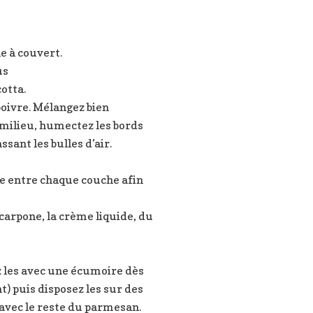
le à couvert.
us
cotta.
 poivre. Mélangez bien
 milieu, humectez les bords
sant les bulles d’air.
le entre chaque couche afin
carpone, la crème liquide, du
ez les avec une écumoire dès
t) puis disposez les sur des
 avec le reste du parmesan.