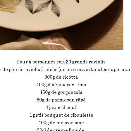
Pour 4 personnes soit 20 grands raviolis
s de pâte à raviolis fraîche (on en trouve dans les superma
300g de ricotta
400g d »épinards frais
150g de gorgonzola
80g de parmesan râpé
1 jaune d’oeuf
1 petit bouquet de ciboulette
100g de mascarpone
20cl de crème liquide