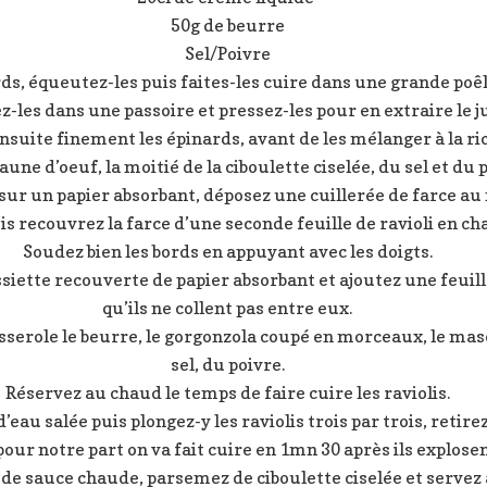
50g de beurre
Sel/Poivre
rds, équeutez-les puis faites-les cuire dans une grande poê
z-les dans une passoire et pressez-les pour en extraire le j
suite finement les épinards, avant de les mélanger à la ri
aune d’oeuf, la moitié de la ciboulette ciselée, du sel et du
i sur un papier absorbant, déposez une cuillerée de farce au
s recouvrez la farce d’une seconde feuille de ravioli en chas
Soudez bien les bords en appuyant avec les doigts.
assiette recouverte de papier absorbant et ajoutez une feuil
qu’ils ne collent pas entre eux.
sserole le beurre, le gorgonzola coupé en morceaux, le mas
sel, du poivre.
Réservez au chaud le temps de faire cuire les raviolis.
’eau salée puis plongez-y les raviolis trois par trois, retir
pour notre part on va fait cuire en 1mn 30 après ils explosen
 de sauce chaude, parsemez de ciboulette ciselée et servez