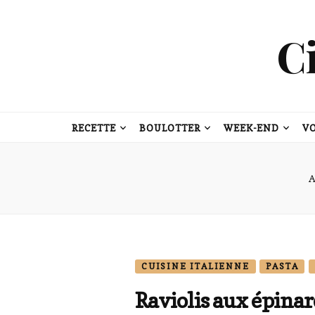
C
RECETTE
BOULOTTER
WEEK-END
V
A
CUISINE ITALIENNE
PASTA
Raviolis aux épinar