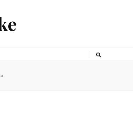
ke
la