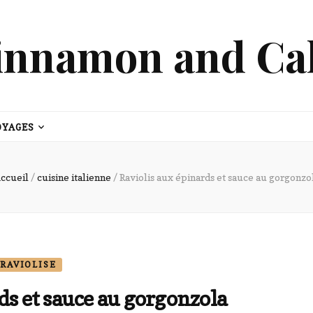
innamon and Ca
OYAGES
ccueil
/
cuisine italienne
/
Raviolis aux épinards et sauce au gorgonzo
RAVIOLISE
ds et sauce au gorgonzola