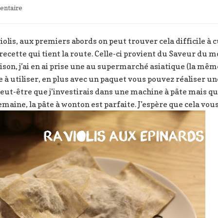
sur
ntaire
Raviolis
aux
épinards
lis, aux premiers abords on peut trouver cela difficile à 
et
recette qui tient la route. Celle-ci provient du Saveur du m
sauce
aison, j’ai en ai prise une au supermarché asiatique (la même
au
le à utiliser, en plus avec un paquet vous pouvez réaliser un
gorgonzola
peut-être que j’investirais dans une machine à pâte mais q
emaine, la pâte à wonton est parfaite. J’espère que cela vous