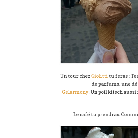
Un tour chez
Giolitti
tu feras : Te
de parfums, une déc
Gelarmony
:Un poil kitsch aussi
Le café tu prendras. Comme u