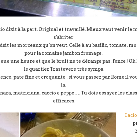
lio dixit à la part. Original et travaillé. Mieux vaut venir le mi
s’abriter
 choisit les morceaux qu’on veut. Celle à au basilic, tomate, 
pour la romaine jambon fromage.
queue une heure et que le bruit ne te dérange pas, fonce ! Ok 
le quartier Trastevere très sympa.
ence, pate fine et croquante , si vous passez par Rome il vo
la.
onara, matriciana, caccio e peppe…. Tu dois essayer les clas
efficaces.
Cacio
p