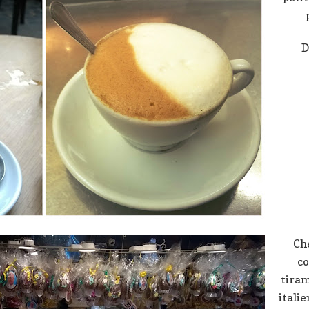
D
Che
co
tiram
italie