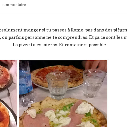
sur
un commentaire
A
Rome,
tu
mangeras
 absolument manger si tu passes à Rome, pas dans des pièges
……
 ou parfois personne ne te comprendras. Et ça ce sont les 
La pizze tu essaieras. Et romaine si possible