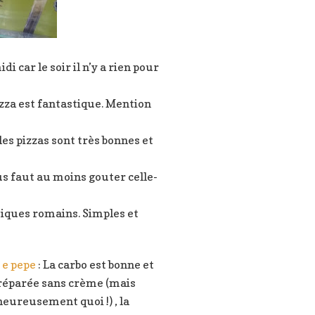
di car le soir il n’y a rien pour
mozza est fantastique. Mention
les pizzas sont très bonnes et
us faut au moins gouter celle-
siques romains. Simples et
 e pepe
: La carbo est bonne et
réparée sans crème (mais
heureusement quoi !) , la