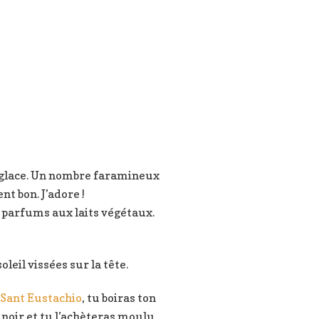
la glace. Un nombre faramineux
nt bon. J’adore !
e parfums aux laits végétaux.
leil vissées sur la tête.
Sant Eustachio
, tu boiras ton
 noir et tu l’achèteras moulu