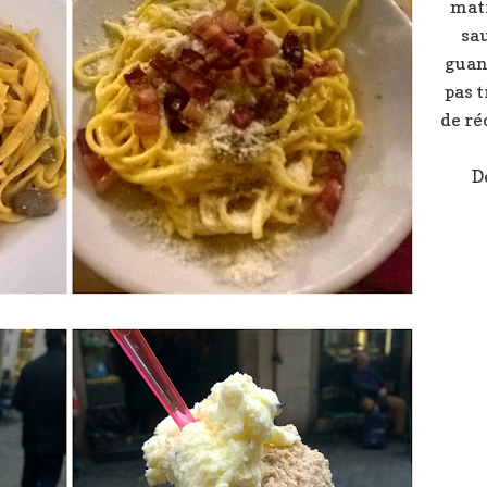
matr
sa
guanc
pas t
de réc
D