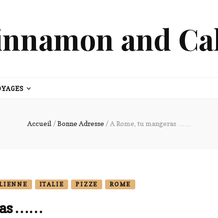
innamon and Ca
OYAGES
Accueil
/
Bonne Adresse
/
A Rome, tu mangeras ……
ALIENNE
ITALIE
PIZZE
ROME
ras ……