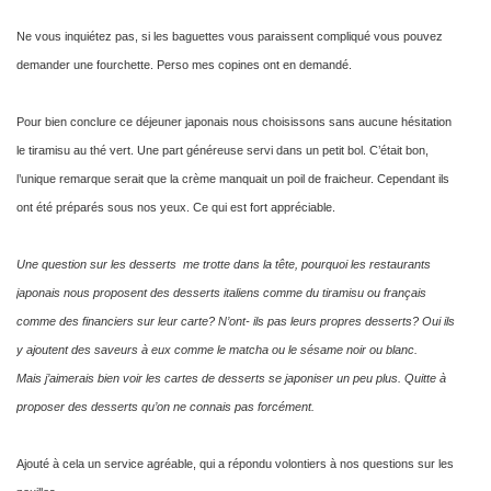
Ne vous inquiétez pas, si les baguettes vous paraissent compliqué vous pouvez
demander une fourchette. Perso mes copines ont en demandé.
Pour bien conclure ce déjeuner japonais nous choisissons sans aucune hésitation
le tiramisu au thé vert. Une part généreuse servi dans un petit bol. C’était bon,
l’unique remarque serait que la crème manquait un poil de fraicheur. Cependant ils
ont été préparés sous nos yeux. Ce qui est fort appréciable.
Une question sur les desserts me trotte dans la tête, pourquoi les restaurants
japonais nous proposent des desserts italiens comme du tiramisu ou français
comme des financiers sur leur carte? N’ont- ils pas leurs propres desserts? Oui ils
y ajoutent des saveurs à eux comme le matcha ou le sésame noir ou blanc.
Mais j’aimerais bien voir les cartes de desserts se japoniser un peu plus. Quitte à
proposer des desserts qu’on ne connais pas forcément.
Ajouté à cela un service agréable, qui a répondu volontiers à nos questions sur les