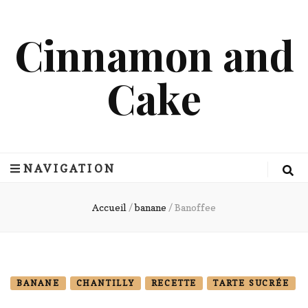
Cinnamon and
Cake
NAVIGATION
Accueil
/
banane
/
Banoffee
BANANE
CHANTILLY
RECETTE
TARTE SUCRÉE