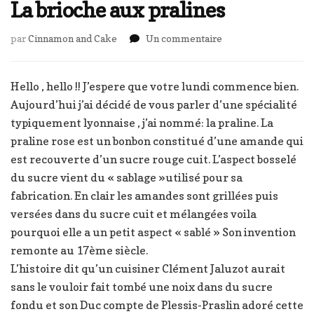
La brioche aux pralines
sur
par
Cinnamon and Cake
Un commentaire
La
brioche
aux
Hello , hello !! J’espere que votre lundi commence bien.
pralines
Aujourd’hui j’ai décidé de vous parler d’une spécialité
typiquement lyonnaise , j’ai nommé: la praline. La
praline rose est un bonbon constitué d’une amande qui
est recouverte d’un sucre rouge cuit. L’aspect bosselé
du sucre vient du « sablage »utilisé pour sa
fabrication. En clair les amandes sont grillées puis
versées dans du sucre cuit et mélangées voila
pourquoi elle a un petit aspect « sablé » Son invention
remonte au 17ème siècle.
L’histoire dit qu’un cuisiner Clément Jaluzot aurait
sans le vouloir fait tombé une noix dans du sucre
fondu et son Duc compte de Plessis-Praslin adoré cette