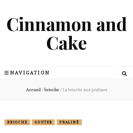
Cinnamon and
Cake
NAVIGATION
Accueil
/
brioche
/
La brioche aux pralines
BRIOCHE
GOUTER
PRALINÉ