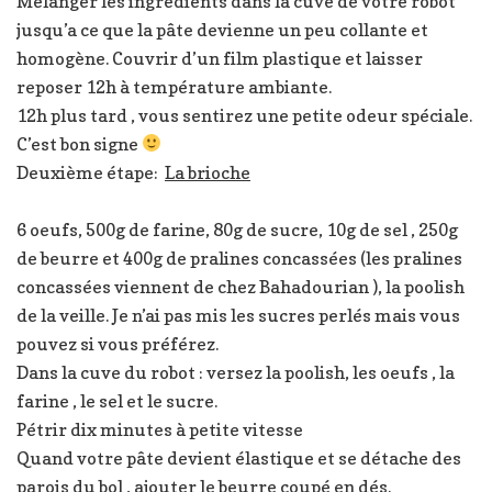
Mélanger les ingrédients dans la cuve de votre robot
jusqu’a ce que la pâte devienne un peu collante et
homogène. Couvrir d’un film plastique et laisser
reposer 12h à température ambiante.
12h plus tard , vous sentirez une petite odeur spéciale.
C’est bon signe
Deuxième étape:
La brioche
6 oeufs, 500g de farine, 80g de sucre, 10g de sel , 250g
de beurre et 400g de pralines concassées (les pralines
concassées viennent de chez Bahadourian ), la poolish
de la veille. Je n’ai pas mis les sucres perlés mais vous
pouvez si vous préférez.
Dans la cuve du robot : versez la poolish, les oeufs , la
farine , le sel et le sucre.
Pétrir dix minutes à petite vitesse
Quand votre pâte devient élastique et se détache des
parois du bol , ajouter le beurre coupé en dés.