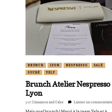
BRUNCH
LYON
NESPRESSO
SALÉ
SUCRÉ
YELP
Brunch Atelier Nespresso
Lyon
par
Cinnamon and Cake
Laisser un commentair
Mais quel brunch ! Merci à la team Yelp et à