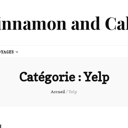
innamon and Ca
OYAGES
Catégorie :
Yelp
Accueil
/
Yelp