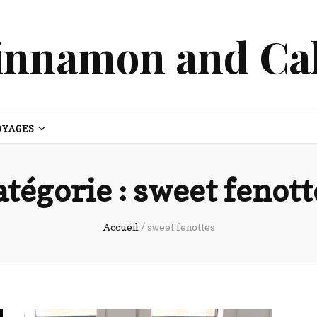
innamon and Ca
OYAGES
atégorie :
sweet fenott
Accueil
/
sweet fenottes