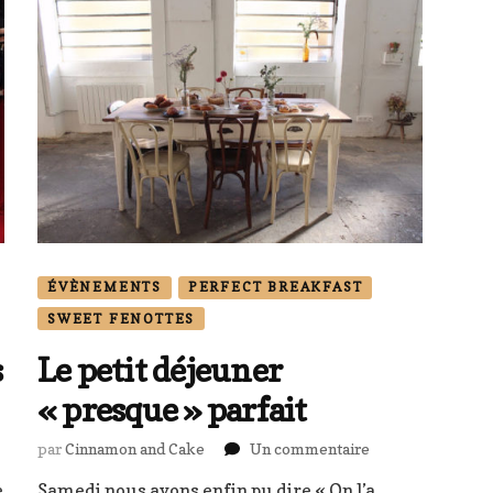
ÉVÈNEMENTS
PERFECT BREAKFAST
SWEET FENOTTES
s
Le petit déjeuner
« presque » parfait
sur
par
Cinnamon and Cake
Un commentaire
Le
e
Samedi nous avons enfin pu dire « On l’a