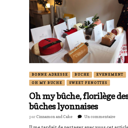
BONNE ADRESSE
BUCHE
EVENEMENT
OH MY BUCHE
SWEET FENOTTES
Oh my bûche, florilège de
bûches lyonnaises
sur
par
Cinnamon and Cake
Un commentaire
Oh
Il me tardait de partager avec vous cet articl