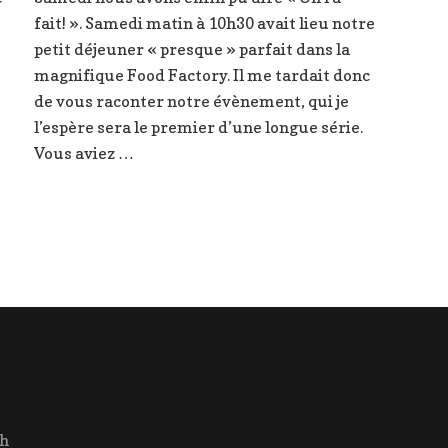
petit
fait! ». Samedi matin à 10h30 avait lieu notre
déjeuner
ège
« presque »
petit déjeuner « presque » parfait dans la
parfait
magnifique Food Factory. Il me tardait donc
s
de vous raconter notre évènement, qui je
ises
l’espère sera le premier d’une longue série.
Vous aviez …
ch