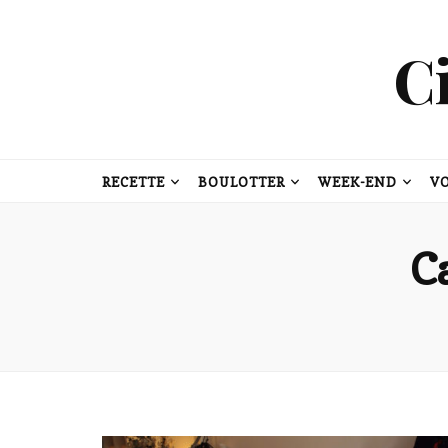
C
RECETTE
BOULOTTER
WEEK-END
V
C