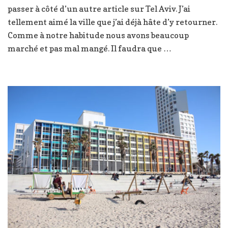
passer à côté d’un autre article sur Tel Aviv. J’ai
choses
à
tellement aimé la ville que j’ai déjà hâte d’y retourner.
faire
Comme à notre habitude nous avons beaucoup
à
marché et pas mal mangé. Il faudra que …
Tel
Aviv