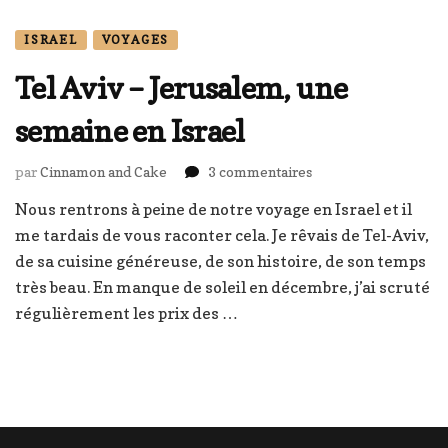
ISRAEL
VOYAGES
Tel Aviv – Jerusalem, une
semaine en Israel
sur
par
Cinnamon and Cake
3 commentaires
Tel
Nous rentrons à peine de notre voyage en Israel et il
Aviv
me tardais de vous raconter cela. Je rêvais de Tel-Aviv,
–
Jerusalem,
de sa cuisine généreuse, de son histoire, de son temps
une
très beau. En manque de soleil en décembre, j’ai scruté
semaine
régulièrement les prix des …
en
Israel