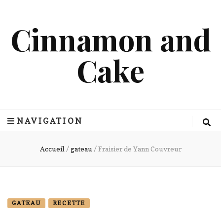
Cinnamon and
Cake
NAVIGATION
Accueil
/
gateau
/
Fraisier de Yann Couvreur
GATEAU
RECETTE