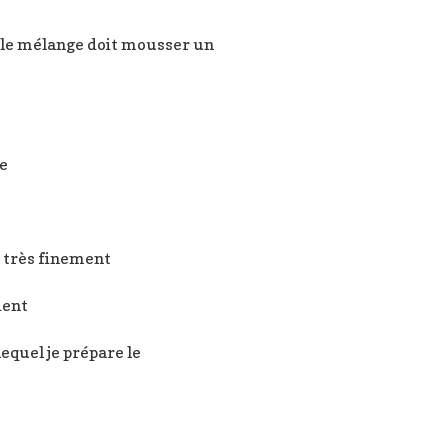
e, le mélange doit mousser un
de
r très finement
dent
equel je prépare le