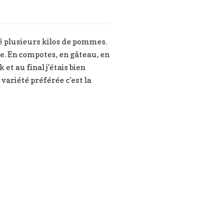
té plusieurs kilos de pommes.
ée. En compotes, en gâteau, en
t au final j’étais bien
variété préférée c’est la