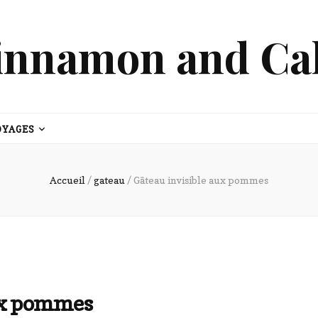
innamon and Ca
OYAGES
Accueil
/
gateau
/
Gâteau invisible aux pommes
aux pommes