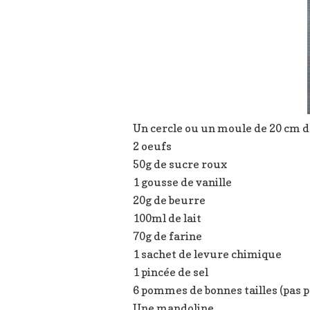
Un cercle ou un moule de 20 cm 
2 oeufs
50g de sucre roux
1 gousse de vanille
20g de beurre
100ml de lait
70g de farine
1 sachet de levure chimique
1 pincée de sel
6 pommes de bonnes tailles (pas p
Une mandoline