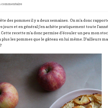
sur
un commentaire
Gâteau
invisible
aux
a fête des pommes il y a deux semaines. On m’a donc rappor
pommes
les jours et en général j’en achète pratiquement toute l’ann
Cette recette m’a donc permise d’écouler un peu mon stock e
n plus les pommes que le gâteau en lui même. D’ailleurs ma 
?