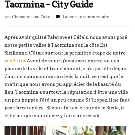
Taormina – City Guide
sur
par
Cinnamon and Cake
Laisser un commentaire
Taormina
–
City
Après avoir quitté Palerme et Céfalu nous avons posé
Guide
notre petite valise à Taormina sur la côte Est
Sicilienne. C’était surtout la première étape de notre
road trip
. Avant de venir, j’avais seulement vu des
photos de la ville et franchement je n’ai pas été déçue.
Comme nous sommes arrivés la nuit, ce n’est que le
matin que nous avons pu apprécier de la beauté du
lieu. Taormina a surtout la réputation d’être une ville
un peu huppée l’été un peu comme St Tropez, il ne faut
pas s’arrêter à ça. Si vous faites le tour de la Sicile, il
est clair que vous devez y faire une escale.