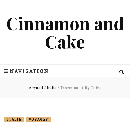
Cinnamon and
Cake
NAVIGATION
Accueil
/
Italie
/
Taormina – City Guide
ITALIE
VOYAGES