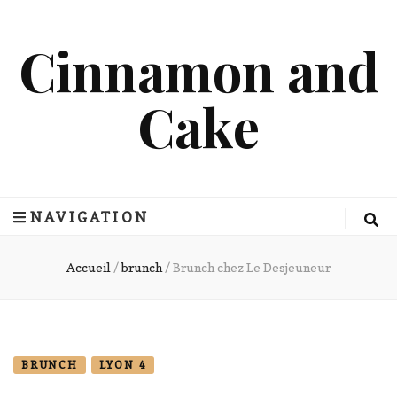
Cinnamon and
Cake
NAVIGATION
Accueil
/
brunch
/
Brunch chez Le Desjeuneur
BRUNCH
LYON 4