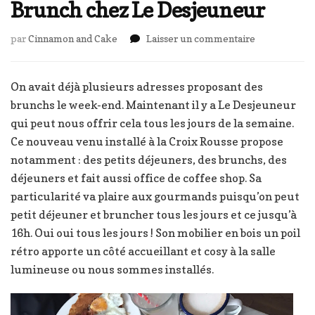
Brunch chez Le Desjeuneur
sur
par
Cinnamon and Cake
Laisser un commentaire
Brunch
chez
Le
On avait déjà plusieurs adresses proposant des
Desjeuneur
brunchs le week-end. Maintenant il y a Le Desjeuneur
qui peut nous offrir cela tous les jours de la semaine.
Ce nouveau venu installé à la Croix Rousse propose
notamment : des petits déjeuners, des brunchs, des
déjeuners et fait aussi office de coffee shop. Sa
particularité va plaire aux gourmands puisqu’on peut
petit déjeuner et bruncher tous les jours et ce jusqu’à
16h. Oui oui tous les jours ! Son mobilier en bois un poil
rétro apporte un côté accueillant et cosy à la salle
lumineuse ou nous sommes installés.