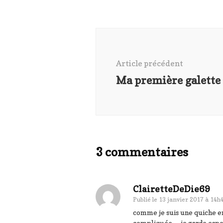
Navigation
d'article
Article précédent
Ma première galette 
3 commentaires
ClairetteDeDie69
Publié le
13 janvier 2017 à 14h
comme je suis une quiche en 
compliquée… je garde espoi