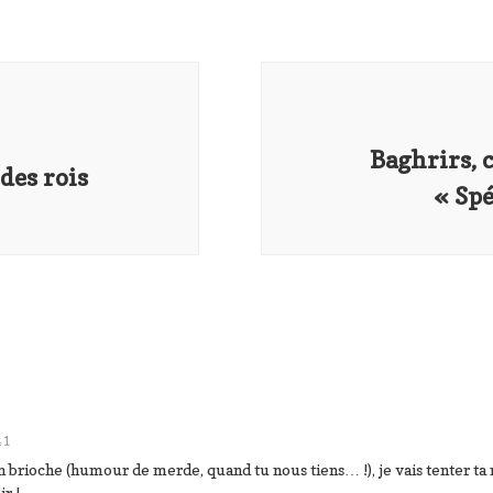
Baghrirs, 
des rois
« Sp
41
brioche (humour de merde, quand tu nous tiens… !), je vais tenter ta r
r !