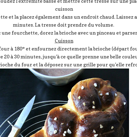
soudez l’extrémité basse et mettre cette tresse sur une pl
cuisson
tte et la placez également dans un endroit chaud. Laissez 
minutes. La tresse doit prendre du volume.
c une fourchette, dorez la brioche avec un pinceau et pars
Cuisson
four à 180° et enfournez directement la brioche (départ fou
re 20 à 30 minutes, jusqu’à ce quelle prenne une belle coule
rioche du four et la déposez sur une grille pour qu’elle refro