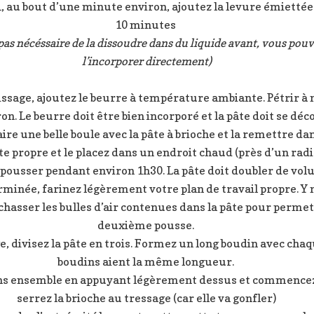
 au bout d’une minute environ, ajoutez la levure émiettée 
10 minutes
t pas nécéssaire de la dissoudre dans du liquide avant, vous pouve
l’incorporer directement)
ssage, ajoutez le beurre à température ambiante. Pétrir à
n. Le beurre doit être bien incorporé et la pâte doit se déco
aire une belle boule avec la pâte à brioche et la remettre dan
te propre et le placez dans un endroit chaud (près d’un ra
 pousser pendant environ 1h30. La pâte doit doubler de vol
minée, farinez légèrement votre plan de travail propre. Y m
e chasser les bulles d’air contenues dans la pâte pour perme
deuxième pousse.
, divisez la pâte en trois. Formez un long boudin avec chaq
boudins aient la même longueur.
ns ensemble en appuyant légèrement dessus et commencez à
serrez la brioche au tressage (car elle va gonfler)