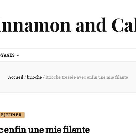
innamon and Ca
OYAGES
Accueil
/
brioche
/
Brioche tressée avec enfin une mie filante
DÉJEUNER
c enfin une mie filante