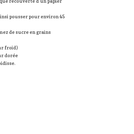
aque recouverte d’un papier
ainsi pousser pour environ 45
emez de sucre en grains
r froid)
ur dorée
idisse.