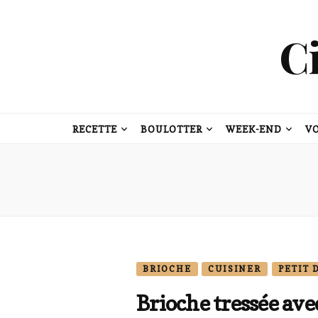
C
RECETTE
BOULOTTER
WEEK-END
V
BRIOCHE
CUISINER
PETIT 
Brioche tressée ave