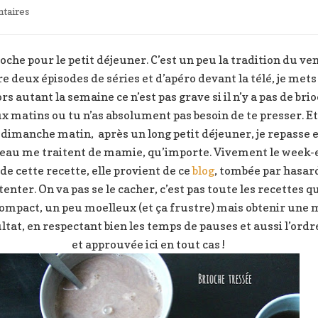
sur
taires
Brioche
tressée
avec
ioche pour le petit déjeuner. C’est un peu la tradition du ve
enfin
re deux épisodes de séries et d’apéro devant la télé, je met
une
s autant la semaine ce n’est pas grave si il n’y a pas de brio
mie
ux matins ou tu n’as absolument pas besoin de te presser. E
filante
 dimanche matin, après un long petit déjeuner, je repasse e
eau me traitent de mamie, qu’importe. Vivement le week-en
de cette recette, elle provient de ce
blog
, tombée par hasar
tenter. On va pas se le cacher, c’est pas toute les recettes 
 compact, un peu moelleux (et ça frustre) mais obtenir une mi
sultat, en respectant bien les temps de pauses et aussi l’ord
et approuvée ici en tout cas !