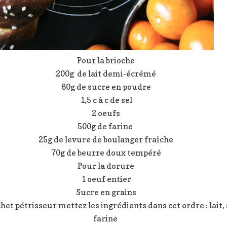
Pour la brioche
200g de lait demi-écrémé
60g de sucre en poudre
1,5 c à c de sel
2 oeufs
500g de farine
25g de levure de boulanger fraîche
70g de beurre doux tempéré
Pour la dorure
1 oeuf entier
Sucre en grains
het pétrisseur mettez les ingrédients dans cet ordre : lait, 
farine