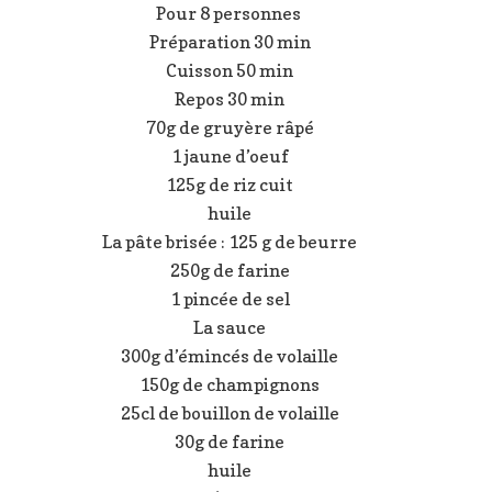
Pour 8 personnes
Préparation 30 min
Cuisson 50 min
Repos 30 min
70g de gruyère râpé
1 jaune d’oeuf
125g de riz cuit
huile
La pâte brisée : 125 g de beurre
250g de farine
1 pincée de sel
La sauce
300g d’émincés de volaille
150g de champignons
25cl de bouillon de volaille
30g de farine
huile