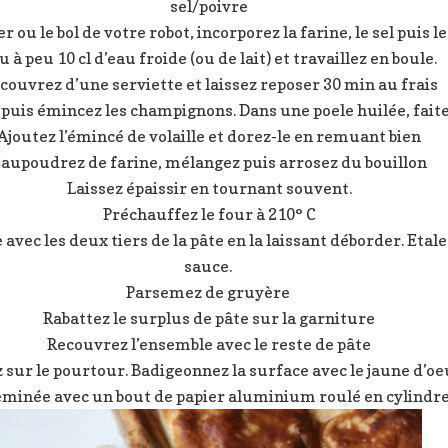
sel/poivre
er ou le bol de votre robot, incorporez la farine, le sel puis
u à peu 10 cl d’eau froide (ou de lait) et travaillez en boule.
couvrez d’une serviette et laissez reposer 30 min au frais
 puis émincez les champignons. Dans une poele huilée, faite
Ajoutez l’émincé de volaille et dorez-le en remuant bien
aupoudrez de farine, mélangez puis arrosez du bouillon
Laissez épaissir en tournant souvent.
Préchauffez le four à 210° C
vec les deux tiers de la pâte en la laissant déborder. Etalez
sauce.
Parsemez de gruyère
Rabattez le surplus de pâte sur la garniture
Recouvrez l’ensemble avec le reste de pâte
 sur le pourtour. Badigeonnez la surface avec le jaune d’oe
minée avec un bout de papier aluminium roulé en cylindre