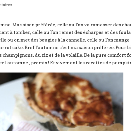
sur
taires
Tourte
d’automne
réconfortante
e. Ma saison préférée, celle ou l’on va ramasser des cham
t à tomber, celle ou l’on remet des écharpes et des foular
lle ou on met des bougies à la cannelle, celle ou l’on mange d
arrot cake. Bref l’automne c’est ma saison préférée. Pour 
champignons, du riz et de la volaille. De la pure comfort fo
er l’automne , promis ! Et vivement les recettes de pumpkin