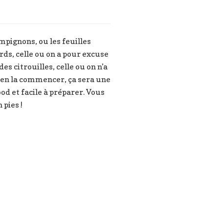
pignons, ou les feuilles
ds, celle ou on a pour excuse
es citrouilles, celle ou on n’a
bien la commencer, ça sera une
od et facile à préparer. Vous
 pies !