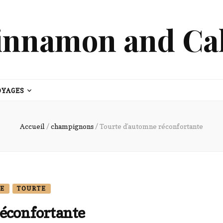
innamon and Ca
OYAGES
Accueil
/
champignons
/
Tourte d’automne réconfortante
ÉE
TOURTE
éconfortante