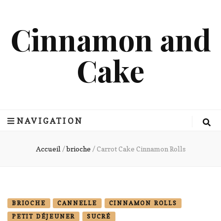
Cinnamon and
Cake
NAVIGATION
Accueil
/
brioche
/
Carrot Cake Cinnamon Rolls
BRIOCHE
CANNELLE
CINNAMON ROLLS
PETIT DÉJEUNER
SUCRÉ