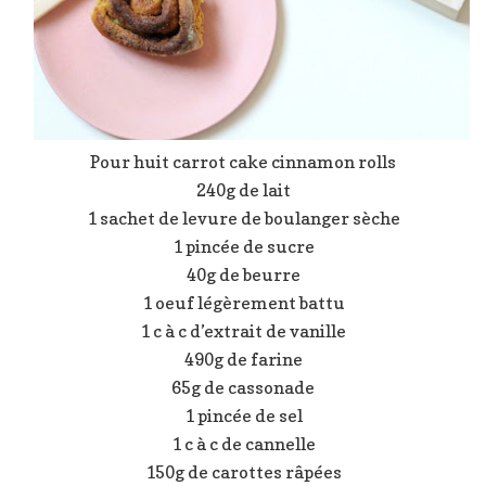
Pour huit carrot cake cinnamon rolls
240g de lait
1 sachet de levure de boulanger sèche
1 pincée de sucre
40g de beurre
1 oeuf légèrement battu
1 c à c d’extrait de vanille
490g de farine
65g de cassonade
1 pincée de sel
1 c à c de cannelle
150g de carottes râpées