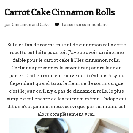
Carrot Cake Cinnamon Rolls
sur
par
Cinnamon and Cake
Laisser un commentaire
Carrot
Cake
Cinnamon
Si tu es fan de carrot cake et de cinnamon rolls cette
Rolls
recette est faite pour toi ! J’avoue avoir un énorme
faible pour le carrot cake ET les cinnamon rolls.
Certaines personnes le savent car j’adore leur en
parler. D’ailleurs on en trouve des très bons à Lyon.
Cependant quand tu as la flemme de sortir ou que
c’est le jour ou il n’y a pas de cinnamon rolls, le plus
simple c’est encore de les faire soi même. L’adage qui
dit on n’est jamais mieux servi que par soi même est
alors complètement vrai.