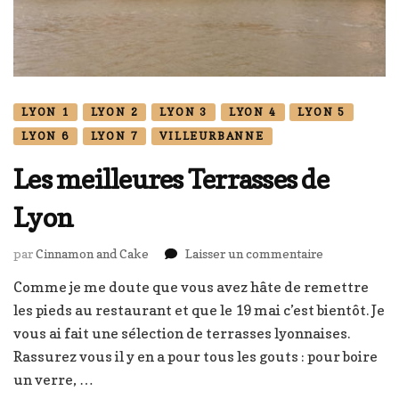
LYON 1
LYON 2
LYON 3
LYON 4
LYON 5
LYON 6
LYON 7
VILLEURBANNE
Les meilleures Terrasses de
Lyon
sur
par
Cinnamon and Cake
Laisser un commentaire
Les
Comme je me doute que vous avez hâte de remettre
meilleures
les pieds au restaurant et que le 19 mai c’est bientôt. Je
Terrasses
de
vous ai fait une sélection de terrasses lyonnaises.
Lyon
Rassurez vous il y en a pour tous les gouts : pour boire
un verre, …