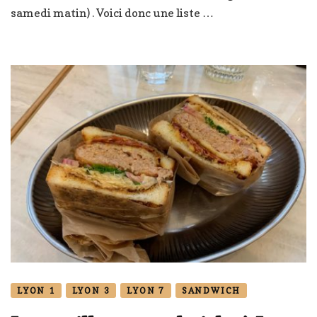
à
samedi matin) . Voici donc une liste …
Lyon
LYON 1
LYON 3
LYON 7
SANDWICH