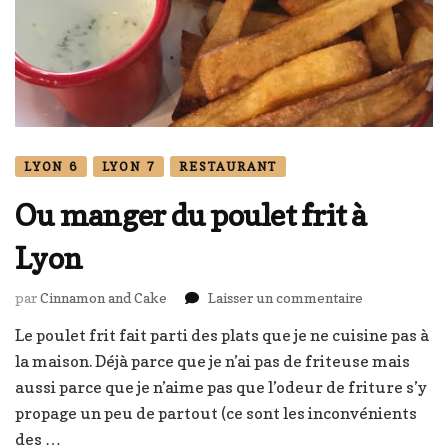
LYON 6
LYON 7
RESTAURANT
Ou manger du poulet frit à
Lyon
sur
par
Cinnamon and Cake
Laisser un commentaire
Ou
Le poulet frit fait parti des plats que je ne cuisine pas à
manger
la maison. Déjà parce que je n’ai pas de friteuse mais
du
poulet
aussi parce que je n’aime pas que l’odeur de friture s’y
frit
propage un peu de partout (ce sont les inconvénients
à
des …
Lyon