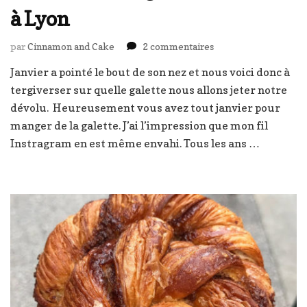
à Lyon
sur
par
Cinnamon and Cake
2 commentaires
Les
Janvier a pointé le bout de son nez et nous voici donc à
meilleures
tergiverser sur quelle galette nous allons jeter notre
galettes
des
dévolu. Heureusement vous avez tout janvier pour
rois
manger de la galette. J’ai l’impression que mon fil
à
Instragram en est même envahi. Tous les ans …
Lyon