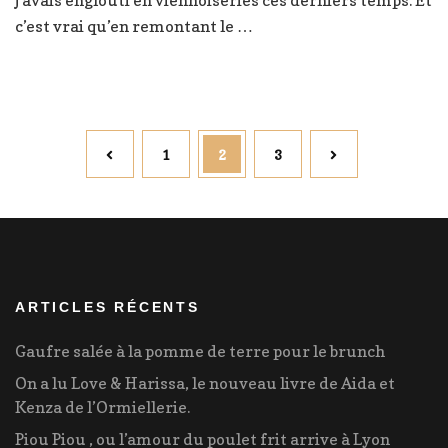
j’avais englouti en viennoiseries ces derniers temps. Et
à
c’est vrai qu’en remontant le …
Lyon
Pagination
Page
Page
Page
1
2
3
des
publications
ARTICLES RÉCENTS
Gaufre salée à la pomme de terre pour le brunch
On a lu Love & Harissa, le nouveau livre de Aida et
Kenza de l’Ormiellerie.
Piou Piou , ou l’amour du poulet frit arrive à Lyon