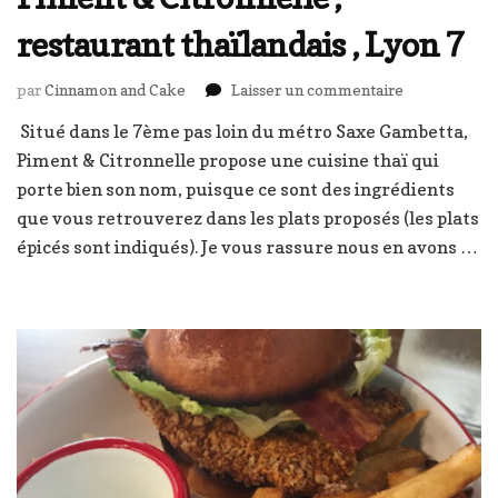
restaurant thaïlandais , Lyon 7
sur
par
Cinnamon and Cake
Laisser un commentaire
Piment
Situé dans le 7ème pas loin du métro Saxe Gambetta,
&
Piment & Citronnelle propose une cuisine thaï qui
Citronnelle
,
porte bien son nom, puisque ce sont des ingrédients
restaurant
que vous retrouverez dans les plats proposés (les plats
thaïlandais
épicés sont indiqués). Je vous rassure nous en avons …
,
Lyon
7