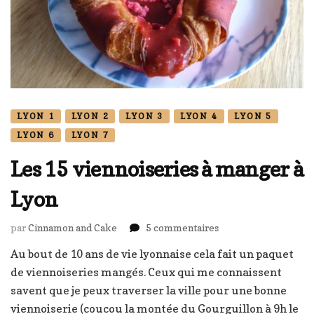
LYON 1
LYON 2
LYON 3
LYON 4
LYON 5
LYON 6
LYON 7
Les 15 viennoiseries à manger à
Lyon
sur
par
Cinnamon and Cake
5 commentaires
Les
Au bout de 10 ans de vie lyonnaise cela fait un paquet
15
de viennoiseries mangés. Ceux qui me connaissent
viennoiseries
à
savent que je peux traverser la ville pour une bonne
manger
viennoiserie (coucou la montée du Gourguillon à 9h le