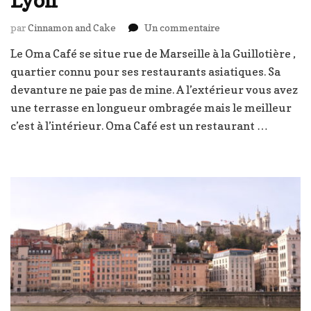
sur
par
Cinnamon and Cake
Un commentaire
Ô
Le Oma Café se situe rue de Marseille à la Guillotière ,
Ma
quartier connu pour ses restaurants asiatiques. Sa
Café
restaurant
devanture ne paie pas de mine. A l’extérieur vous avez
vietnamien
une terrasse en longueur ombragée mais le meilleur
et
c’est à l’intérieur. Oma Café est un restaurant …
kids
friendly
à
Lyon