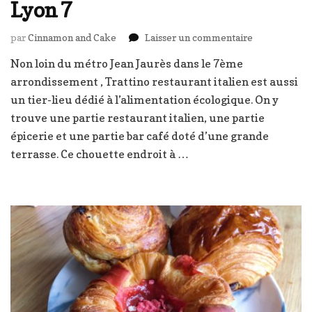
Lyon 7
sur
par
Cinnamon and Cake
Laisser un commentaire
Trattino,
Non loin du métro Jean Jaurès dans le 7ème
restaurant
arrondissement , Trattino restaurant italien est aussi
italien
–
un tier-lieu dédié à l’alimentation écologique. On y
Lyon
trouve une partie restaurant italien, une partie
7
épicerie et une partie bar café doté d’une grande
terrasse. Ce chouette endroit à …