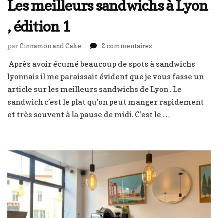
Les meilleurs sandwichs à Lyon
, édition 1
sur
par
Cinnamon and Cake
2 commentaires
Les
Après avoir écumé beaucoup de spots à sandwichs
meilleurs
lyonnais il me paraissait évident que je vous fasse un
sandwichs
à
article sur les meilleurs sandwichs de Lyon . Le
Lyon
sandwich c’est le plat qu’on peut manger rapidement
,
et très souvent à la pause de midi. C’est le …
édition
1