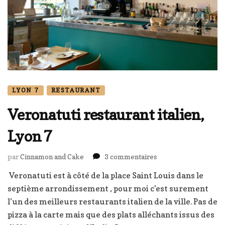
LYON 7
RESTAURANT
Veronatuti restaurant italien,
Lyon 7
sur
par
Cinnamon and Cake
3 commentaires
Veronatuti
Veronatuti est à côté de la place Saint Louis dans le
restaurant
septième arrondissement , pour moi c’est surement
italien,
Lyon
l’un des meilleurs restaurants italien de la ville. Pas de
7
pizza à la carte mais que des plats alléchants issus des