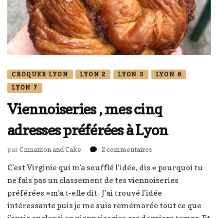
CROQUER LYON
LYON 2
LYON 3
LYON 6
LYON 7
Viennoiseries , mes cinq
adresses préférées à Lyon
sur
par
Cinnamon and Cake
2 commentaires
Viennoiseries
C’est Virginie qui m’a soufflé l’idée, dis « pourquoi tu
,
ne fais pas un classement de tes viennoiseries
mes
cinq
préférées »m’a t-elle dit. J’ai trouvé l’idée
adresses
intéressante puis je me suis remémorée tout ce que
préférées