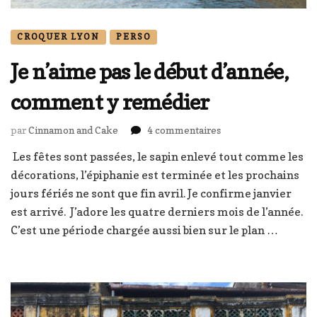
CROQUER LYON
PERSO
Je n’aime pas le début d’année,
comment y remédier
sur
par
Cinnamon and Cake
4 commentaires
Je
Les fêtes sont passées, le sapin enlevé tout comme les
n’aime
décorations, l’épiphanie est terminée et les prochains
pas
le
jours fériés ne sont que fin avril. Je confirme janvier
début
est arrivé. J’adore les quatre derniers mois de l’année.
d’année,
C’est une période chargée aussi bien sur le plan …
comment
y
remédier