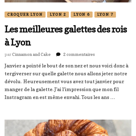
CROQUER LYON
LYON 2
LYON 6
LYON 7
Les meilleures galettes des rois
à Lyon
sur
par
Cinnamon and Cake
2 commentaires
Les
Janvier a pointé le bout de son nez et nous voici donc à
meilleures
tergiverser sur quelle galette nous allons jeter notre
galettes
des
dévolu. Heureusement vous avez tout janvier pour
rois
manger de la galette. J’ai l’impression que mon fil
à
Instragram en est même envahi. Tous les ans …
Lyon