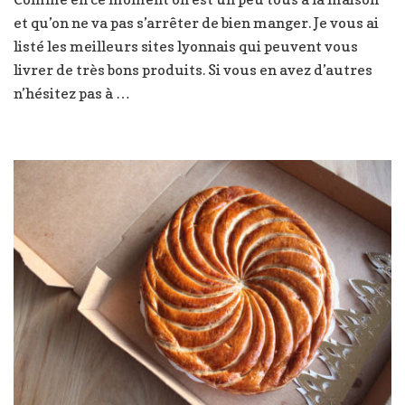
faire
et qu’on ne va pas s’arrêter de bien manger. Je vous ai
livrer
des
listé les meilleurs sites lyonnais qui peuvent vous
bons
livrer de très bons produits. Si vous en avez d’autres
produits
n’hésitez pas à …
à
Lyon