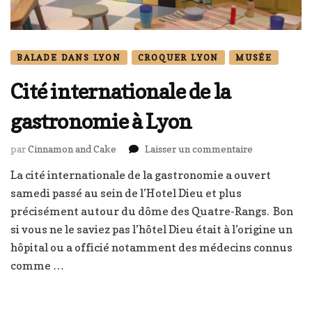
BALADE DANS LYON
CROQUER LYON
MUSÉE
Cité internationale de la
gastronomie à Lyon
sur
par
Cinnamon and Cake
Laisser un commentaire
Cité
La cité internationale de la gastronomie a ouvert
international
samedi passé au sein de l’Hotel Dieu et plus
de
la
précisément autour du dôme des Quatre-Rangs. Bon
gastronomie
si vous ne le saviez pas l’hôtel Dieu était à l’origine un
à
hôpital ou a officié notamment des médecins connus
Lyon
comme …