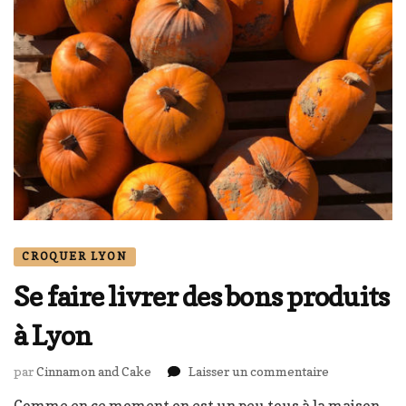
CROQUER LYON
Se faire livrer des bons produits
à Lyon
sur
par
Cinnamon and Cake
Laisser un commentaire
Se
Comme en ce moment on est un peu tous à la maison