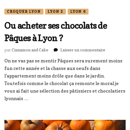
CROQUER LYON
LYON 2
LYON 6
Ou acheter ses chocolats de
Pâques à Lyon ?
sur
par
Cinnamon and Cake
Laisser un commentaire
Ou
On ne vas pas se mentir Pâques sera surement moins
acheter
fun cette année et la chasse aux oeufs dans
ses
chocolats
l’appartement moins drôle que dans le jardin.
de
Toutefois comme le chocolat ça remonte le moral je
Pâques
vous ai fait une sélection des pâtissiers et chocolatiers
à
lyonnais …
Lyon
?