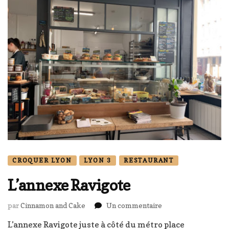
CROQUER LYON
LYON 3
RESTAURANT
L’annexe Ravigote
sur
par
Cinnamon and Cake
Un commentaire
L’annexe
L’annexe Ravigote juste à côté du métro place
Ravigote