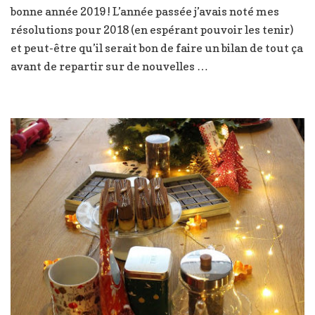
bonne année 2019 ! L’année passée j’avais noté mes
se
mangent
résolutions pour 2018 (en espérant pouvoir les tenir)
toutes
et peut-être qu’il serait bon de faire un bilan de tout ça
encore
avant de repartir sur de nouvelles …
!