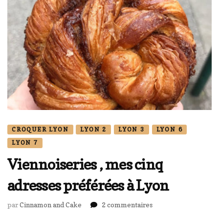
CROQUER LYON
LYON 2
LYON 3
LYON 6
LYON 7
Viennoiseries , mes cinq
adresses préférées à Lyon
sur
par
Cinnamon and Cake
2 commentaires
Viennoiseries