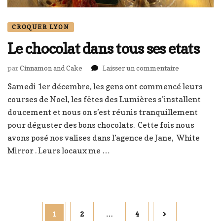
CROQUER LYON
Le chocolat dans tous ses etats
sur
par
Cinnamon and Cake
Laisser un commentaire
Le
Samedi 1er décembre, les gens ont commencé leurs
chocolat
courses de Noel, les fêtes des Lumières s’installent
dans
tous
doucement et nous on s’est réunis tranquillement
ses
pour déguster des bons chocolats. Cette fois nous
etats
avons posé nos valises dans l’agence de Jane, White
Mirror . Leurs locaux me …
Pagination
Page
Page
Page
1
2
…
4
des