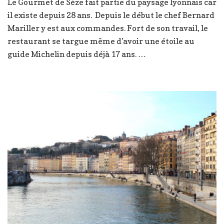
Le Gourmet de Sèze fait partie du paysage lyonnais car
de
il existe depuis 28 ans. Depuis le début le chef Bernard
Sèze
–
Mariller y est aux commandes. Fort de son travail, le
Lyon
restaurant se targue même d’avoir une étoile au
6
guide Michelin depuis déjà 17 ans. …