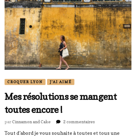
CROQUER LYON
J'AI AIMÉ
Mes résolutions se mangent
toutes encore !
sur
par
Cinnamon and Cake
2 commentaires
Mes
Tout d’abord je vous souhaite à toutes et tous une
résolutions