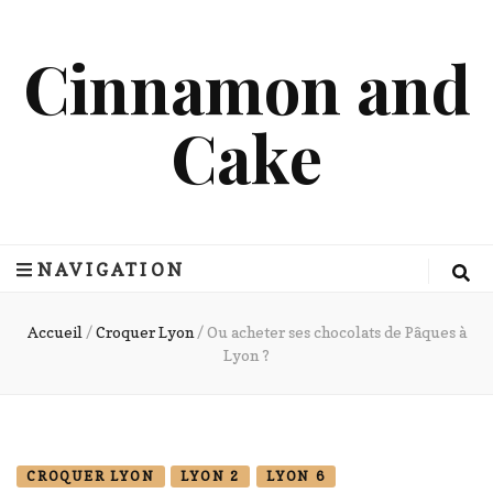
Cinnamon and
Cake
NAVIGATION
Accueil
/
Croquer Lyon
/
Ou acheter ses chocolats de Pâques à
Lyon ?
CROQUER LYON
LYON 2
LYON 6