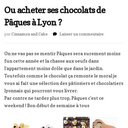
Ou acheter ses chocolats de
Pâques à Lyon ?
sur
par
Cinnamon and Cake
Laisser un commentaire
Ou
acheter
ses
On ne vas pas se mentir Pâques sera surement moins
chocolats
fun cette année et la chasse aux oeufs dans
de
l’appartement moins drôle que dans le jardin.
Pâques
Toutefois comme le chocolat ça remonte le moral je
à
Lyon
vous ai fait une sélection des pâtissiers et chocolatiers
?
lyonnais qui pourront vous livrer.
Par contre ne tardez plus trop, Pâques c’est ce
weekend ! Bon début de semaine à tous