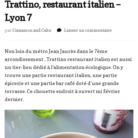
Trattino, restaurant italien –
Lyon 7
sur
par
Cinnamon and Cake
Laisser un commentaire
Trattino,
restaurant
italien
Non loin du métro Jean Jaurès dans le 7ème
–
arrondissement , Trattino restaurant italien est aussi
Lyon
un tier-lieu dédié à l’alimentation écologique. On y
7
trouve une partie restaurant italien, une partie
épicerie et une partie bar café doté d’une grande
terrasse. Ce chouette endroit à ouvert mi février
dernier.