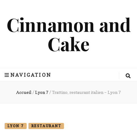
Cinnamon and
Cake
NAVIGATION
Accueil
/
Lyon 7
/
Trattino, restaurant italien – Lyon 7
LYON 7
RESTAURANT