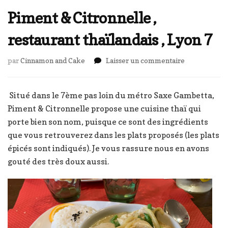
Piment & Citronnelle ,
restaurant thaïlandais , Lyon 7
sur
par
Cinnamon and Cake
Laisser un commentaire
Piment
&
Citronnelle
Situé dans le 7ème pas loin du métro Saxe Gambetta,
,
Piment & Citronnelle propose une cuisine thaï qui
restaurant
porte bien son nom, puisque ce sont des ingrédients
thaïlandais
que vous retrouverez dans les plats proposés (les plats
,
Lyon
épicés sont indiqués). Je vous rassure nous en avons
7
gouté des très doux aussi.