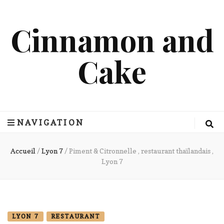
Cinnamon and
Cake
NAVIGATION
Accueil
/
Lyon 7
/
Piment & Citronnelle , restaurant thaïlandais ,
Lyon 7
LYON 7
RESTAURANT