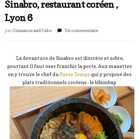
Sinabro, restaurant coréen ,
Lyon 6
sur
par
Cinnamon and Cake
Un commentaire
Sinabro,
restaurant
coréen
,
La devanture de Sinabro est discrète et sobre,
Lyon
pourtant il faut oser franchir la porte. Aux manettes
6
on y trouve le chef du
Passe Temps
qui y propose des
plats traditionnels coréens : le bibimbap