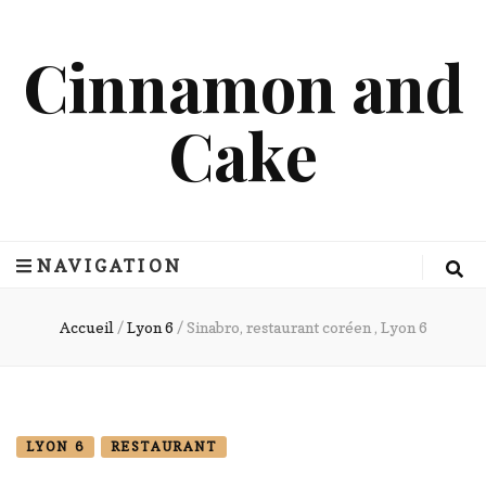
Cinnamon and
Cake
NAVIGATION
Accueil
/
Lyon 6
/
Sinabro, restaurant coréen , Lyon 6
LYON 6
RESTAURANT