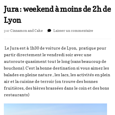
Jura : weekend à moins de 2h de
Lyon
sur
par
Cinnamon and Cake
Laisser un commentaire
Jura
:
weekend
Le Jura est à 1h30 de voiture de Lyon, pratique pour
à
partir directement le vendredi soir avec une
moins
autoroute quasiment tout le long (sans beaucoup de
de
bouchons). C’est la bonne destination si vous aimez les
2h
de
balades en pleine nature , les lacs, les activités en plein
Lyon
air et la cuisine de terroir (on trouve des bonnes
fruitières, des bières brassées dans le coin et des bons
restaurants)