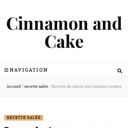
Cinnamon and
Cake
NAVIGATION
Accueil
/
recette salée
/
Recette du risotto aux tomates cerises
RECETTE SALÉE