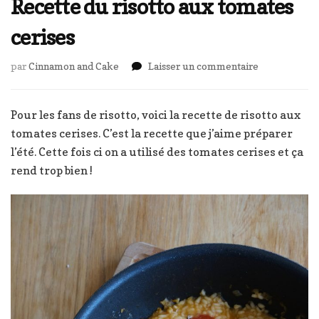
Recette du risotto aux tomates
cerises
sur
par
Cinnamon and Cake
Laisser un commentaire
Recette
du
risotto
Pour les fans de risotto, voici la recette de risotto aux
aux
tomates cerises. C’est la recette que j’aime préparer
tomates
l’été. Cette fois ci on a utilisé des tomates cerises et ça
cerises
rend trop bien !