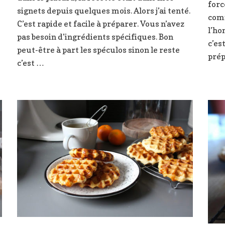
forc
graines
signets depuis quelques mois. Alors j’ai tenté.
comm
de
C’est rapide et facile à préparer. Vous n’avez
pavot
l’ho
pas besoin d’ingrédients spécifiques. Bon
c’es
peut-être à part les spéculos sinon le reste
prép
c’est …