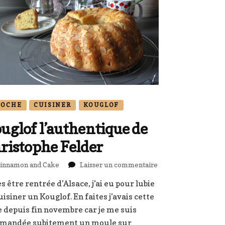
IOCHE
CUISINER
KOUGLOF
uglof l’authentique de
ristophe Felder
sur
innamon and Cake
Laisser un commentaire
Kouglof
s être rentrée d’Alsace, j’ai eu pour lubie
l’authentique
uisiner un Kouglof. En faites j’avais cette
de
Christophe
e depuis fin novembre car je me suis
Felder
mandée subitement un moule sur