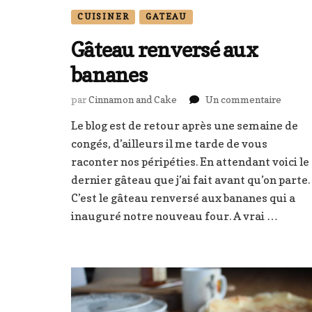
CUISINER
GATEAU
Gâteau renversé aux
bananes
sur
par
Cinnamon and Cake
Un commentaire
Gâteau
Le blog est de retour après une semaine de
renver
congés, d’ailleurs il me tarde de vous
aux
banane
raconter nos péripéties. En attendant voici le
dernier gâteau que j’ai fait avant qu’on parte.
C’est le gâteau renversé aux bananes qui a
inauguré notre nouveau four. A vrai …