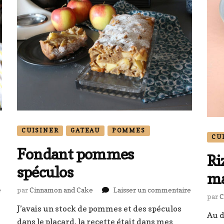
CUISINER
GATEAU
POMMES
CU
Fondant pommes
Ri
spéculos
ma
sur
sur
e
par
Cinnamon and Cake
Laisser un commentaire
par
C
Brioche
Fondant
e
J’avais un stock de pommes et des spéculos
polonaise
pommes
Au d
aux
dans le placard, la recette était dans mes
spéculos