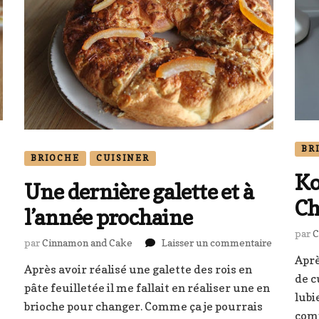
BR
BRIOCHE
CUISINER
Ko
Une dernière galette et à
Ch
l’année prochaine
par
C
sur
par
Cinnamon and Cake
Laisser un commentaire
Une
Aprè
Après avoir réalisé une galette des rois en
dernière
de c
pâte feuilletée il me fallait en réaliser une en
galette
s
lubi
et
brioche pour changer. Comme ça je pourrais
com
à