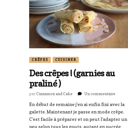
CRÊPES
CUISINER
Des crêpes ! (garnies au
praliné )
sur
par
Cinnamon and Cake
Un commentaire
Des
En début de semaine j’en ai enfin fini avec la
crêpes
galette. Maintenant je passe en mode crêpe.
!
(garnie
C’est facile à préparer et on peut l’adapter un
au
peu selon tous les gouts, autant en sucrée