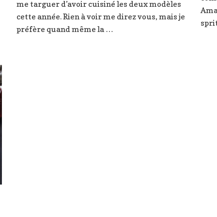
é
me targuer d’avoir cuisiné les deux modèles
l’année
Ama
cette année. Rien à voir me direz vous, mais je
prochaine
spri
préfère quand même la …