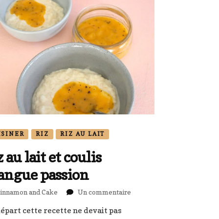
ISINER
RIZ
RIZ AU LAIT
z au lait et coulis
ngue passion
sur
innamon and Cake
Un commentaire
Riz
épart cette recette ne devait pas
au