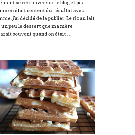
ément se retrouver sur le blog et pis
lait
et
e on était content du résultat avec
coulis
mme, j’ai décidé de la publier. Le riz au lait
mangue
t un peu le dessert que ma mère
passion
arait souvent quand on était …