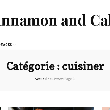
innamon and Ca
OYAGES
Catégorie :
cuisiner
Accueil
/
cuisiner
(Page 3)