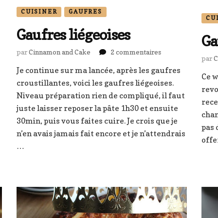
CUISINER
GAUFRES
CU
Gaufres liégeoises
Ga
sur
par
Cinnamon and Cake
2 commentaires
par
C
Gaufres
Je continue sur ma lancée, après les gaufres
liégeoises
Ce w
croustillantes, voici les gaufres liégeoises.
revo
sé
Niveau préparation rien de compliqué, il faut
rece
juste laisser reposer la pâte 1h30 et ensuite
s
chan
30min, puis vous faites cuire. Je crois que je
pas 
n’en avais jamais fait encore et je n’attendrais
off
…