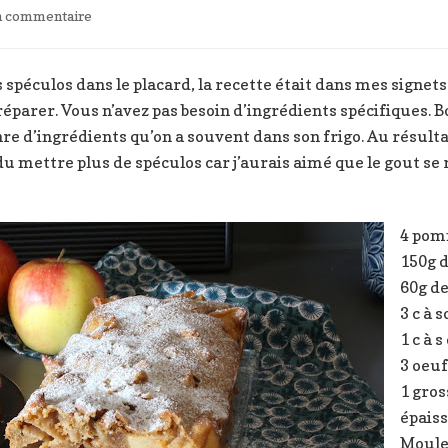
sur
un commentaire
Fondant
pommes
spéculos
 spéculos dans le placard, la recette était dans mes signet
à préparer. Vous n’avez pas besoin d’ingrédients spécifiques. 
enre d’ingrédients qu’on a souvent dans son frigo. Au résult
u mettre plus de spéculos car j’aurais aimé que le gout se 
4 po
150g d
60g d
3 c à 
1 c à 
3 oeuf
1 gros
épais
Moule