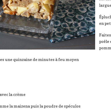
largu
Épluc
en pet
Faites
poêle 
pomm
es une quinzaine de minutes à feu moyen
 avec la crème
omme la maizena puis la poudre de spéculos