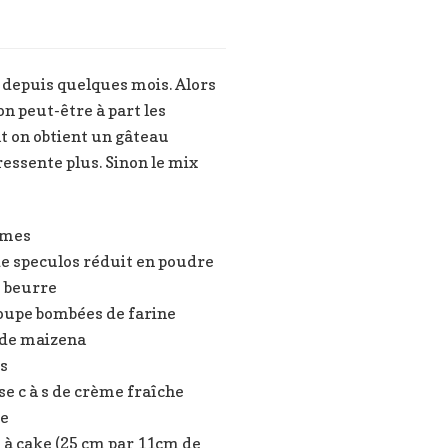
s depuis quelques mois. Alors
Bon peut-être à part les
at on obtient un gâteau
ressente plus. Sinon le mix
mmes
e speculos réduit en poudre
e beurre
soupe bombées de farine
s de maizena
s
se c à s de crème fraîche
se
 à cake (25 cm par 11cm de