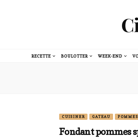
C
RECETTE
BOULOTTER
WEEK-END
V
CUISINER
GATEAU
POMME
Fondant pommes s