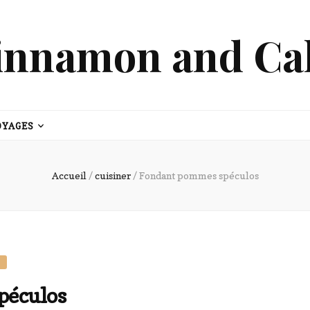
innamon and Ca
OYAGES
Accueil
/
cuisiner
/
Fondant pommes spéculos
S
péculos