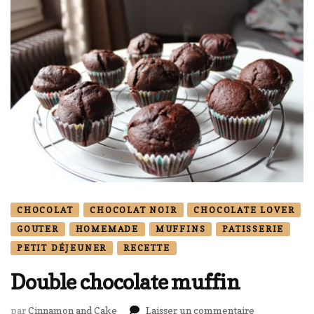
CHOCOLAT
CHOCOLAT NOIR
CHOCOLATE LOVER
GOUTER
HOMEMADE
MUFFINS
PATISSERIE
PETIT DÉJEUNER
RECETTE
Double chocolate muffin
sur
par
Cinnamon and Cake
Laisser un commentaire