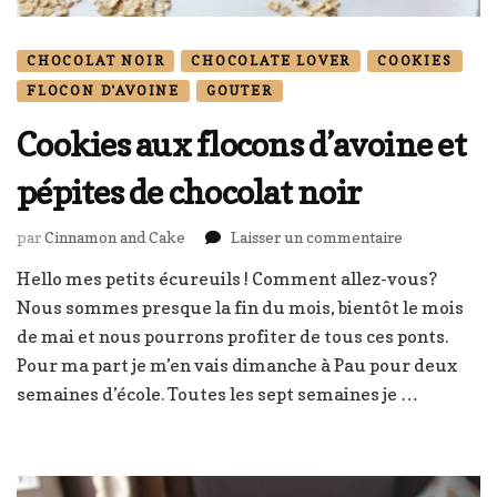
CHOCOLAT NOIR
CHOCOLATE LOVER
COOKIES
FLOCON D'AVOINE
GOUTER
Cookies aux flocons d’avoine et
pépites de chocolat noir
sur
par
Cinnamon and Cake
Laisser un commentaire
Cookies
Hello mes petits écureuils ! Comment allez-vous?
aux
Nous sommes presque la fin du mois, bientôt le mois
flocons
d’avoine
de mai et nous pourrons profiter de tous ces ponts.
et
Pour ma part je m’en vais dimanche à Pau pour deux
pépites
semaines d’école. Toutes les sept semaines je …
de
chocolat
noir