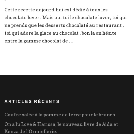
Double
Cette recette aujourd’hui est dédié à tous les
chocolate
chocolate lover ! Mais oui toi le chocolate lover, toi qui
muffin
ne prends que les desserts chocolaté au restaurant ,
toi qui adore la glace au chocolat , bon la on hésite
entre la gamme chocolat de …
ARTICLES RÉCENTS
Gaufre salée à la pomme de terre pour le brunch
On a lu Love & Harissa, le nouveau livre de Aida et
Kenza de l’Ormiellerie.