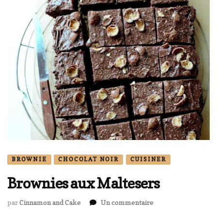
BROWNIE
CHOCOLAT NOIR
CUISINER
Brownies aux Maltesers
sur
par
Cinnamon and Cake
Un commentaire
Brownies