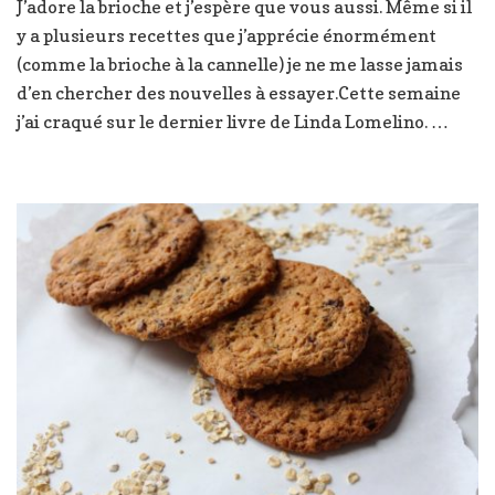
J’adore la brioche et j’espère que vous aussi. Même si il
ultra
y a plusieurs recettes que j’apprécie énormément
chocolatée
(comme la brioche à la cannelle) je ne me lasse jamais
d’en chercher des nouvelles à essayer.Cette semaine
j’ai craqué sur le dernier livre de Linda Lomelino. …