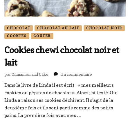
CHOCOLAT
CHOCOLAT AU LAIT
CHOCOLAT NOIR
COOKIES
GOUTER
Cookies chewi chocolat noir et
lait
sur
par
Cinnamon and Cake
Un commentaire
Cookies
Dans le livre de Linda il est écrit : « mes meilleurs
chewi
cookies au pépites de chocolat ». Alors j’ai testé. Oui
chocolat
noir
Linda a raison ses cookies déchirent. Il s’agit de la
et
deuxième fois et ils sont partis comme des petits
lait
pains. La première fois avec mes …