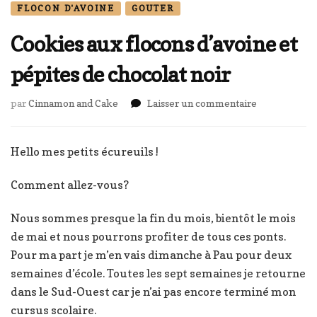
FLOCON D'AVOINE
GOUTER
Cookies aux flocons d’avoine et
pépites de chocolat noir
sur
par
Cinnamon and Cake
Laisser un commentaire
Cookies
aux
flocons
Hello mes petits écureuils !
d’avoine
et
Comment allez-vous?
pépites
de
Nous sommes presque la fin du mois, bientôt le mois
chocolat
de mai et nous pourrons profiter de tous ces ponts.
noir
Pour ma part je m’en vais dimanche à Pau pour deux
semaines d’école. Toutes les sept semaines je retourne
dans le Sud-Ouest car je n’ai pas encore terminé mon
cursus scolaire.