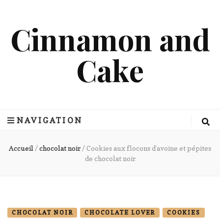
Cinnamon and
Cake
NAVIGATION
Accueil
/
chocolat noir
/
Cookies aux flocons d’avoine et pépites
de chocolat noir
CHOCOLAT NOIR
CHOCOLATE LOVER
COOKIES