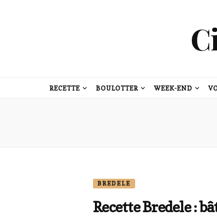
C
RECETTE
BOULOTTER
WEEK-END
V
BREDELE
Recette Bredele : b