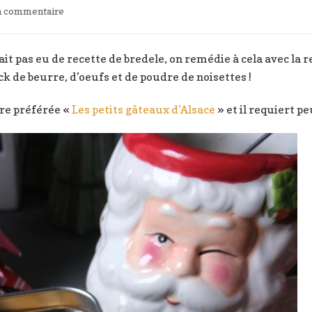
sur
un commentaire
Recette
Bredele
:
vait pas eu de recette de bredele, on remédie à cela avec la
bâtonnets
ck de beurre, d’oeufs et de poudre de noisettes !
aux
noisettes
vre préférée «
Les petits gâteaux d’Alsace
» et il requiert pe