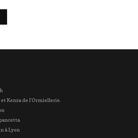
ch
 et Kenza de l’Ormiellerie.
on
pancetta
n à Lyon