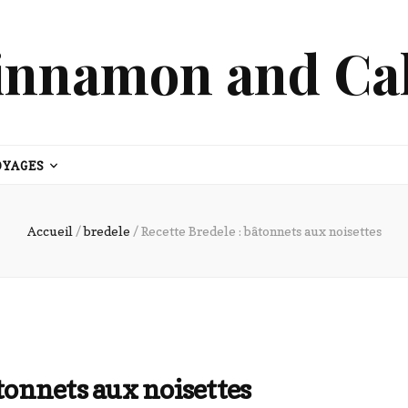
innamon and Ca
OYAGES
Accueil
/
bredele
/
Recette Bredele : bâtonnets aux noisettes
âtonnets aux noisettes