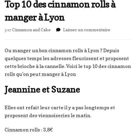
Top 10 des cinnamon rolls à
manger à Lyon
sur
par
Cinnamon and Cake
Laisser un commentaire
Top
10
des
Ou manger un bon cinnamon rolls à Lyon ? Depuis
cinnamon
quelques temps les adresses fleurissent et proposent
rolls
cette brioche à la cannelle. Voici le top 10 des cinnamon
à
rolls qu’on peut manger à Lyon
manger
à
Lyon
Jeannine et Suzane
Elles ont refait leur carte il y a pas longtemps et
proposent des viennoiseries le matin.
Cinnamon rolls : 3,8€