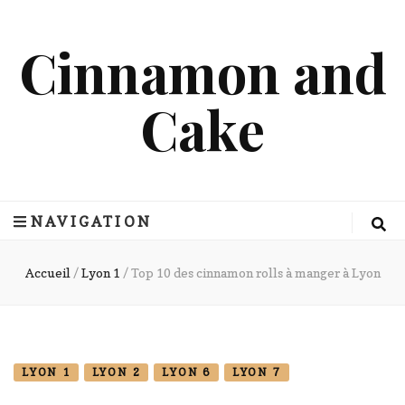
Cinnamon and
Cake
NAVIGATION
Accueil
/
Lyon 1
/
Top 10 des cinnamon rolls à manger à Lyon
LYON 1
LYON 2
LYON 6
LYON 7