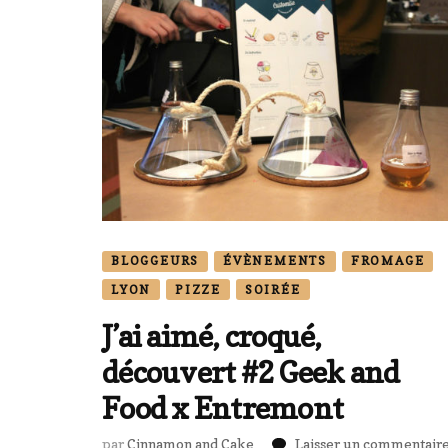
BLOGGEURS
ÉVÈNEMENTS
FROMAGE
LYON
PIZZE
SOIRÉE
J’ai aimé, croqué,
découvert #2 Geek and
Food x Entremont
par
Cinnamon and Cake
Laisser un commentair