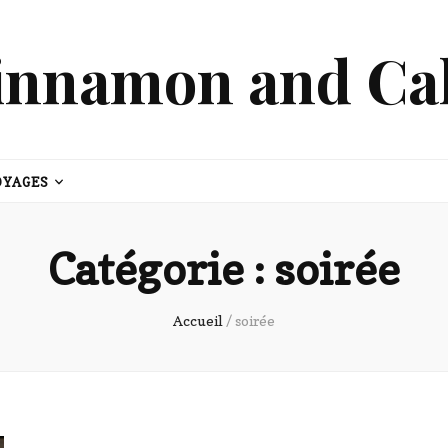
innamon and Ca
OYAGES
Catégorie :
soirée
Accueil
/
soirée