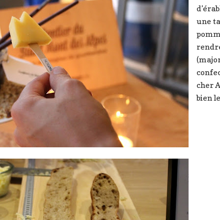
d’érab
une ta
pomme 
rendr
(major
confe
cher A
bien l