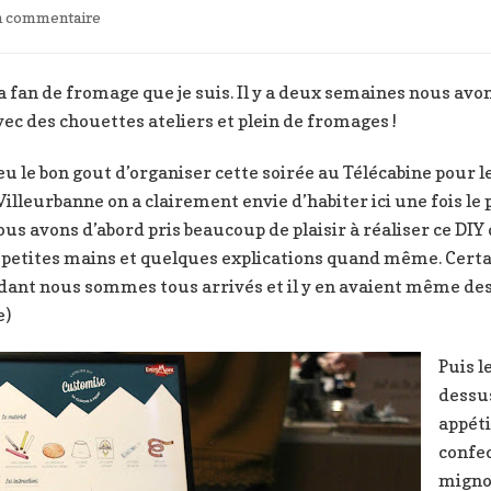
sur
un commentaire
J’ai
aimé,
croqué,
 fan de fromage que je suis. Il y a deux semaines nous avon
découvert
c des chouettes ateliers et plein de fromages !
#2
Geek
u le bon gout d’organiser cette soirée au Télécabine pour 
and
Villeurbanne on a clairement envie d’habiter ici une fois le
Food
x
 avons d’abord pris beaucoup de plaisir à réaliser ce DIY 
Entremont
 petites mains et quelques explications quand même. Cert
ant nous sommes tous arrivés et il y en avaient même des t
e)
Puis l
dessus
appéti
confec
migno