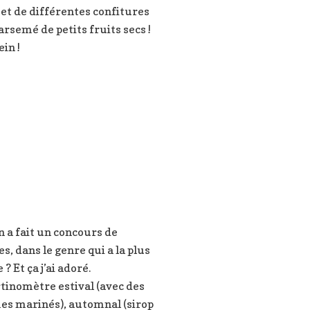
t de différentes confitures
arsemé de petits fruits secs !
ein !
n a fait un concours de
es, dans le genre qui a la plus
 ? Et ça j’ai adoré.
tinomètre estival (avec des
es marinés), automnal (sirop