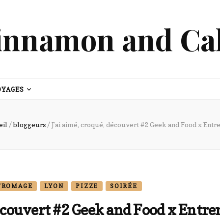
innamon and Ca
OYAGES
eil
/
bloggeurs
/
J’ai aimé, croqué, découvert #2 Geek and Food x Ent
FROMAGE
LYON
PIZZE
SOIRÉE
 découvert #2 Geek and Food x Entr