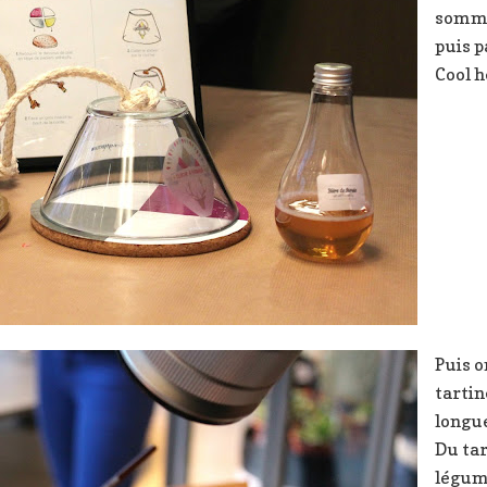
somme
puis p
Cool h
Puis o
tartin
longue
Du tar
légum