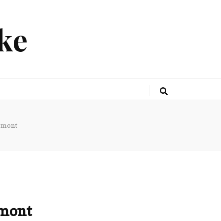
ke
remont
emont