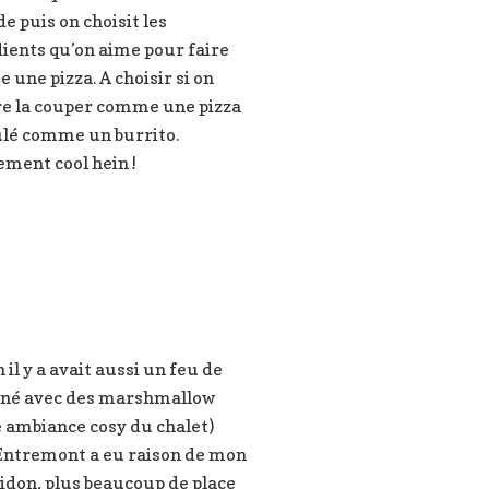
e puis on choisit les
ients qu’on aime pour faire
une pizza. A choisir si on
re la couper comme une pizza
ulé comme un burrito.
ment cool hein !
n il y a avait aussi un feu de
né avec des marshmallow
 ambiance cosy du chalet)
Entremont a eu raison de mon
bidon, plus beaucoup de place