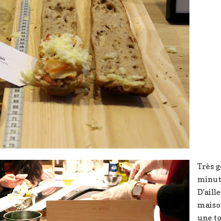
Très g
minut’
D’aill
maiso
une to