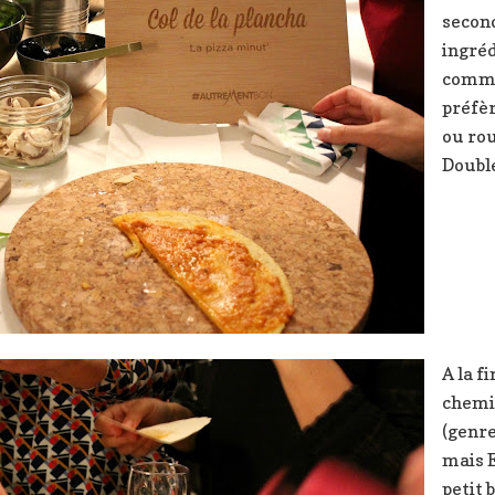
second
ingréd
comme 
préfè
ou ro
Double
A la fi
chemi
(genre
mais 
petit 