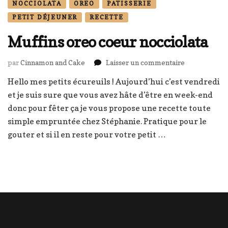
NOCCIOLATA
OREO
PATISSERIE
PETIT DÉJEUNER
RECETTE
Muffins oreo coeur nocciolata
sur
par
Cinnamon and Cake
Laisser un commentaire
Muffins
Hello mes petits écureuils ! Aujourd’hui c’est vendredi
oreo
et je suis sure que vous avez hâte d’être en week-end
coeur
nocciolata
donc pour fêter ça je vous propose une recette toute
simple empruntée chez Stéphanie. Pratique pour le
gouter et si il en reste pour votre petit …