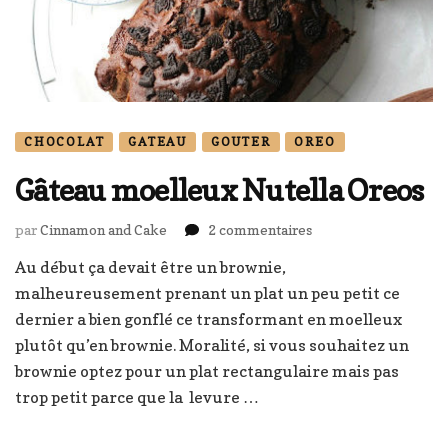
CHOCOLAT
GATEAU
GOUTER
OREO
Gâteau moelleux Nutella Oreos
sur
par
Cinnamon and Cake
2 commentaires
Gâteau
Au début ça devait être un brownie,
moelleux
malheureusement prenant un plat un peu petit ce
Nutella
Oreos
dernier a bien gonflé ce transformant en moelleux
plutôt qu’en brownie. Moralité, si vous souhaitez un
brownie optez pour un plat rectangulaire mais pas
trop petit parce que la levure …