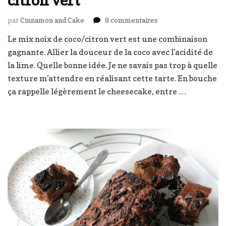
sur
par
Cinnamon and Cake
8 commentaires
Tarte
Le mix noix de coco/citron vert est une combinaison
fondante
gagnante. Allier la douceur de la coco avec l’acidité de
noix
de
la lime. Quelle bonne idée. Je ne savais pas trop à quelle
coco
texture m’attendre en réalisant cette tarte. En bouche
–
ça rappelle légèrement le cheesecake, entre …
citron
vert