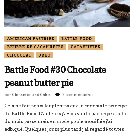
AMERICAN PASTRIES
BATTLE FOOD
BEURRE DE CACAHUÈTES
CACAHUÈTES
CHOCOLAT
OREO
Battle Food #30 Chocolate
peanut butter pie
sur
par
Cinnamon and Cake
8 commentaires
Battle
Cela ne fait pas si longtemps que je connais le principe
Food
du Battle Food.D’ailleurs j’avais voulu participé à celui
#30
Chocolate
du mois passé mais en mode poule mouillée j’ai
peanut
adbiqué. Quelques jours plus tard j’ai regardé toutes
butter