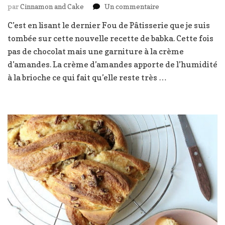
sur
par
Cinnamon and Cake
Un commentaire
Babka
C’est en lisant le dernier Fou de Pâtisserie que je suis
crème
tombée sur cette nouvelle recette de babka. Cette fois
d’amandes
et
pas de chocolat mais une garniture à la crème
cannelle
d’amandes. La crème d’amandes apporte de l’humidité
à la brioche ce qui fait qu’elle reste très …