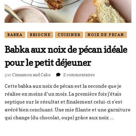
BABKA
BRIOCHE
CUISINER
NOIX DE PECAN
Babka aux noix de pécan idéale
pour le petit déjeuner
sur
par
Cinnamon and Cake
2 commentaires
Babka
Cette babka aux noix de pécan est la seconde que je
aux
réalise en moins d’un mois. La première fois j’étais
noix
de
septique sur le résultat et finalement celui-ci s’est
pécan
avéré bien concluant. Une mie filante et une garniture
idéale
qui change (du chocolat, oups) grâce aux noix …
pour
le
petit