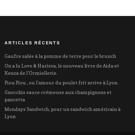
déjeuner
ARTICLES RÉCENTS
Gaufre salée à la pomme de terre pour le brunch
On a lu Love & Harissa, le nouveau livre de Aida et
Kenza de l’Ormiellerie.
Piou Piou , ou l’amour du poulet frit arrive à Lyon
Gnocchis sauce crémeuse aux champignons et
pancetta
Mondays Sandwich, pour un sandwich américain à
Lyon