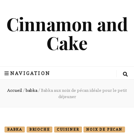
Cinnamon and
Cake
NAVIGATION
Accueil
/
babka
/
Babka aux noix de pécan idéale pour le petit
déjeuner
BABKA
BRIOCHE
CUISINER
NOIX DE PECAN