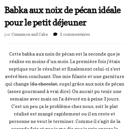
Babka aux noix de pécan idéale
pour le petit déjeuner
sur
par
Cinnamon and Cake
2 commentaires
Babka
aux
noix
Cette babka aux noix de pécan est la seconde que je
de
réalise en moins d’un mois. La première fois j’étais
pécan
septique sur le résultat et finalement celui-ci s’est
idéale
avéré bien concluant. Une mie filante et une garniture
pour
le
qui change (
du chocolat,
oups) grâce aux noix de pécan
petit
(assez gourmand à vrai dire). On aurait pu tenir une
déjeuner
semaine avec mais on l’a dévoré en à peine 3 jours.
C’est un peu ça le problème chez nous, soit le plat
réalisé est mangé rapidement ou il en reste et
personne ne veut le terminer. Comme il s’agit de la
seconde fois et que je me dis que je vais encore la