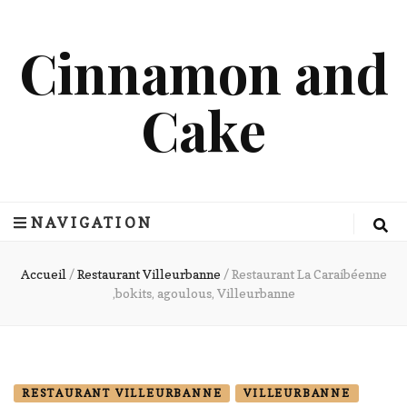
Cinnamon and
Cake
NAVIGATION
Accueil
/
Restaurant Villeurbanne
/
Restaurant La Caraibéenne
,bokits, agoulous, Villeurbanne
RESTAURANT VILLEURBANNE
VILLEURBANNE