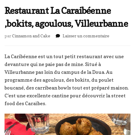
Restaurant La Caraibéenne
,bokits, agoulous, Villeurbanne
sur
par
Cinnamon and Cake
Laisser un commentaire
Restaurant
La
Caraibéenne
La Caribéenne est un tout petit restaurant avec une
,bokits,
devanture qui ne paie pas de mine. Situé à
agoulous,
Villeurbanne pas loin du campus de la Doua. Au
Villeurbanne
programme des agoulous, des bokits, du poulet
boucané, des carribean bowls tout est préparé maison.
C’est une excellente cantine pour découvrir la street
food des Caraïbes.