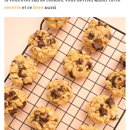
recette
et ce
livre
aussi