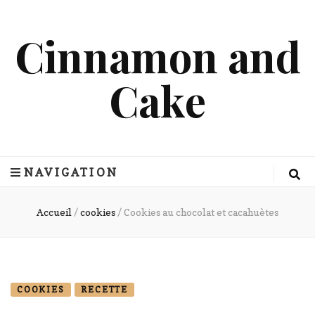
Cinnamon and
Cake
NAVIGATION
Accueil
/
cookies
/
Cookies au chocolat et cacahuètes
COOKIES
RECETTE