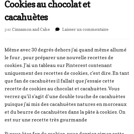
Cookies au chocolat et
cacahuètes
sur
par
Cinnamon and Cake
Laisser un commentaire
Cookies
au
chocolat
Même avec 30 degrés dehors j’ai quand même allumé
et
le four , pour préparer une nouvelle recettes de
cacahuètes
cookies. J’ai un tableau sur Pinterest contenant
uniquement des recettes de cookies, c’est dire. En tant
que fan de cacahuètes il fallait que j’essaie cette
recette de cookies au chocolat et cacahuètes. Vous
verrez qu’il s’agit d’une double touche de cacahuètes
puisque j’ai mis des cacahuètes natures en morceaux
et du beurre de cacahuètes dans la pâte à cookies. On
est sur une recette très gourmande
Si vous êtes fan de cookies, vous devriez aimer cette