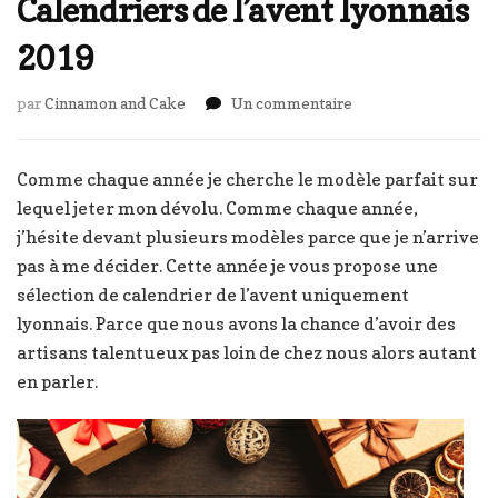
Calendriers de l’avent lyonnais
2019
sur
par
Cinnamon and Cake
Un commentaire
Calendriers
de
l’avent
Comme chaque année je cherche le modèle parfait sur
lyonnais
lequel jeter mon dévolu. Comme chaque année,
2019
j’hésite devant plusieurs modèles parce que je n’arrive
pas à me décider. Cette année je vous propose une
sélection de calendrier de l’avent uniquement
lyonnais. Parce que nous avons la chance d’avoir des
artisans talentueux pas loin de chez nous alors autant
en parler.