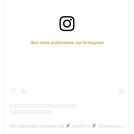
Voir cette publication sur Instagram
Une publication partagée par
𝕒𝕟𝕒𝕙𝕖𝕣𝕒
(@anaheracafe)
l