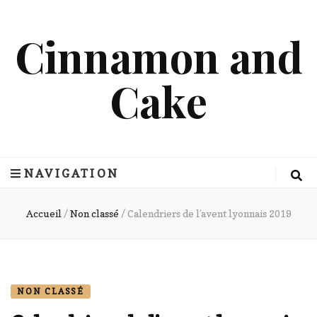
Cinnamon and
Cake
NAVIGATION
Accueil
/
Non classé
/
Calendriers de l’avent lyonnais 2019
NON CLASSÉ