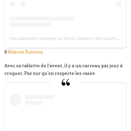
Une publication partagée par Bruno Saladino (@b.saladino)
le
19
6
Maison Buisson
Avec sa tablette de l’avent, il y a un carreau par jour à
croquer. Pas sur qu’on respecte les cases