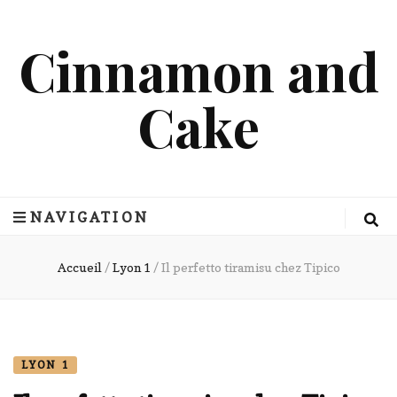
Cinnamon and
Cake
NAVIGATION
Accueil
/
Lyon 1
/
Il perfetto tiramisu chez Tipico
LYON 1