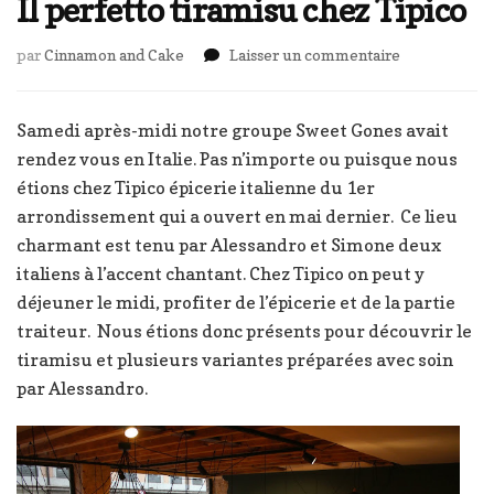
Il perfetto tiramisu chez Tipico
sur
par
Cinnamon and Cake
Laisser un commentaire
Il
perfetto
tiramisu
Samedi après-midi notre groupe Sweet Gones avait
chez
rendez vous en Italie. Pas n’importe ou puisque nous
Tipico
étions chez Tipico épicerie italienne du 1er
arrondissement qui a ouvert en mai dernier. Ce lieu
charmant est tenu par Alessandro et Simone deux
italiens à l’accent chantant. Chez Tipico on peut y
déjeuner le midi, profiter de l’épicerie et de la partie
traiteur. Nous étions donc présents pour découvrir le
tiramisu et plusieurs variantes préparées avec soin
par Alessandro.