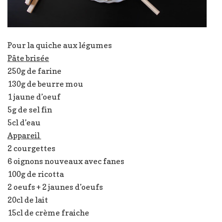
Pour la quiche aux légumes
Pâte brisée
250g de farine
130g de beurre mou
1 jaune d’oeuf
5g de sel fin
5cl d’eau
Appareil
2 courgettes
6 oignons nouveaux avec fanes
100g de ricotta
2 oeufs + 2 jaunes d’oeufs
20cl de lait
15cl de crème fraiche