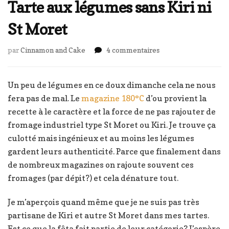
Tarte aux légumes sans Kiri ni
St Moret
sur
par
Cinnamon and Cake
4 commentaires
Tarte
aux
légumes
Un peu de légumes en ce doux dimanche cela ne nous
sans
fera pas de mal. Le
magazine 180°C
d’ou provient la
Kiri
recette à le caractère et la force de ne pas rajouter de
ni
fromage industriel type St Moret ou Kiri. Je trouve ça
St
Moret
culotté mais ingénieux et au moins les légumes
gardent leurs authenticité. Parce que finalement dans
de nombreux magazines on rajoute souvent ces
fromages (par dépit?) et cela dénature tout.
Je m’aperçois quand même que je ne suis pas très
partisane de Kiri et autre St Moret dans mes tartes.
Est ce que la fêta fait partie de leur catégorie? J’espère