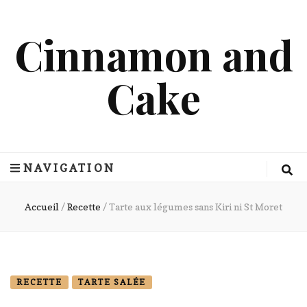
Cinnamon and
Cake
NAVIGATION
Accueil
/
Recette
/
Tarte aux légumes sans Kiri ni St Moret
RECETTE
TARTE SALÉE