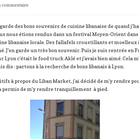
sur
un commentaire
Liban
Market:
épicerie
e garde des bons souvenirs de cuisine libanaise de quand j’h
et
s nous étions rendus dans un festival Moyen-Orient dans l
comptoir
e libanaise locale. Des fallafels croustillants et moelleux à 
. J’en garde un très bon souvenir. Puis je suis rentrée en Fra
sur Lyon c’était le food truck Aklé et j’avais bien aimé. Cela 
s dis : partons à la recherche de bons libanais à Lyon.
ifs à propos du Liban Market, j’ai décidé de m’y rendre pour
 permis de m’y rendre tranquillement à pied.