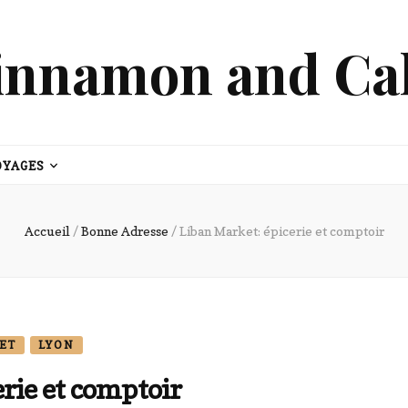
innamon and Ca
OYAGES
Accueil
/
Bonne Adresse
/
Liban Market: épicerie et comptoir
ET
LYON
rie et comptoir