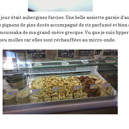
u jour était aubergines farcies. Une belle assiette garnie d’
s pignons de pins dorés accompagné de riz parfumé et bien 
a moussaka de ma grand-mère grecque. Vu que je suis hyper c
n peu molles car elles sont réchauffées au micro-onde.