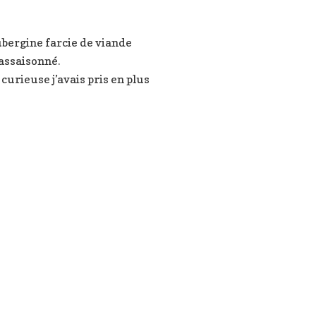
aubergine farcie de viande
assaisonné.
urieuse j’avais pris en plus