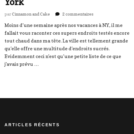
York
sur
par
Cinnamon and Cake
2 commentaires
Où
Moins d’une semaine après nos vacances à NY, il me
prendre
fallait vous raconter ces supers endroits testés encore
le
gouter
tout chaud dans ma tête. La ville est tellement grande
à
qu’elle offre une multitude d’endroits sucrés.
New-
Evidemment ceci n’est qu’une petite liste de ce que
York
j’avais prévu …
ARTICLES RÉCENTS