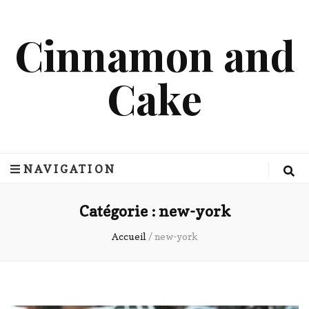
Cinnamon and
Cake
NAVIGATION
Catégorie :
new-york
Accueil
/
new-york