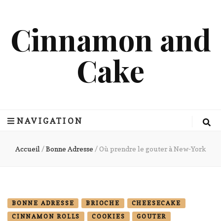
Cinnamon and
Cake
NAVIGATION
Accueil
/
Bonne Adresse
/
Où prendre le gouter à New-York
BONNE ADRESSE
BRIOCHE
CHEESECAKE
CINNAMON ROLLS
COOKIES
GOUTER