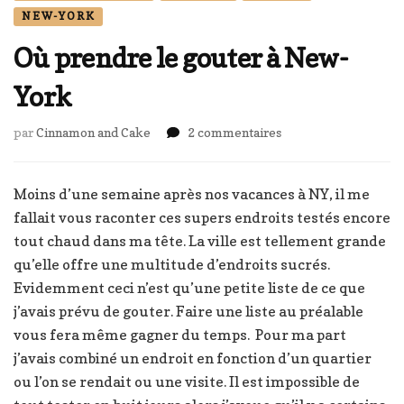
NEW-YORK
Où prendre le gouter à New-
York
sur
par
Cinnamon and Cake
2 commentaires
Où
prendre
le
Moins d’une semaine après nos vacances à NY, il me
gouter
fallait vous raconter ces supers endroits testés encore
à
tout chaud dans ma tête. La ville est tellement grande
New-
qu’elle offre une multitude d’endroits sucrés.
York
Evidemment ceci n’est qu’une petite liste de ce que
j’avais prévu de gouter. Faire une liste au préalable
vous fera même gagner du temps. Pour ma part
j’avais combiné un endroit en fonction d’un quartier
ou l’on se rendait ou une visite. Il est impossible de