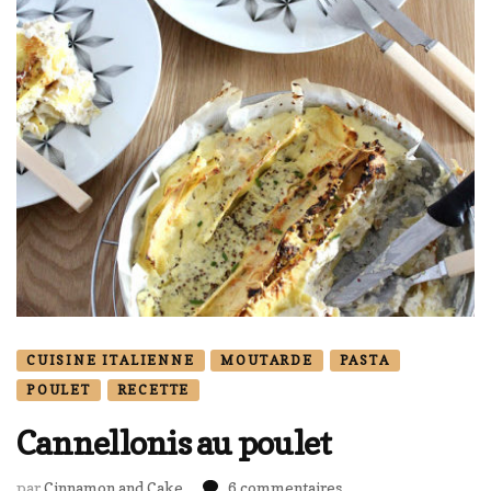
CUISINE ITALIENNE
MOUTARDE
PASTA
POULET
RECETTE
Cannellonis au poulet
sur
par
Cinnamon and Cake
6 commentaires