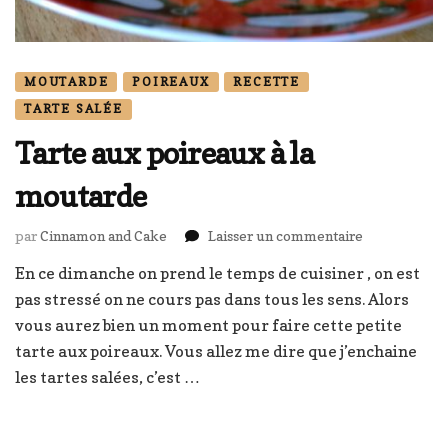
MOUTARDE
POIREAUX
RECETTE
TARTE SALÉE
Tarte aux poireaux à la
moutarde
sur
par
Cinnamon and Cake
Laisser un commentaire
Tarte
En ce dimanche on prend le temps de cuisiner , on est
aux
pas stressé on ne cours pas dans tous les sens. Alors
poireaux
à
vous aurez bien un moment pour faire cette petite
la
tarte aux poireaux. Vous allez me dire que j’enchaine
moutarde
les tartes salées, c’est …