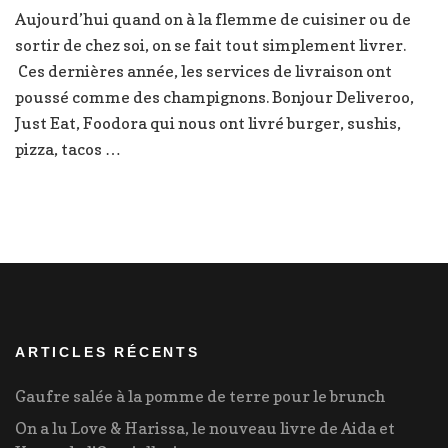
J’ai
Aujourd’hui quand on à la flemme de cuisiner ou de
testé
sortir de chez soi, on se fait tout simplement livrer.
Epicery
Ces dernières année, les services de livraison ont
poussé comme des champignons. Bonjour Deliveroo,
Just Eat, Foodora qui nous ont livré burger, sushis,
pizza, tacos …
ARTICLES RÉCENTS
Gaufre salée à la pomme de terre pour le brunch
On a lu Love & Harissa, le nouveau livre de Aida et