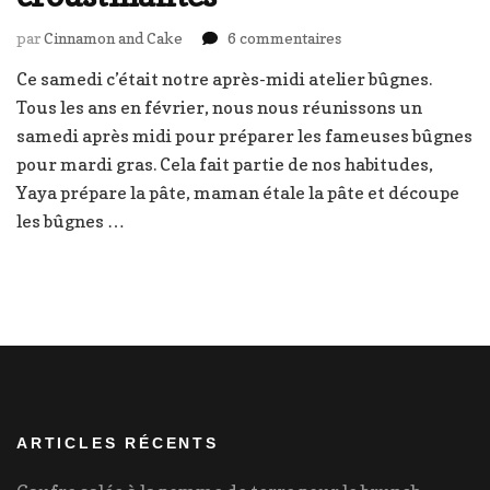
sur
par
Cinnamon and Cake
6 commentaires
Bûgnes
Ce samedi c’était notre après-midi atelier bûgnes.
lyonnaises
Tous les ans en février, nous nous réunissons un
croustillantes
samedi après midi pour préparer les fameuses bûgnes
pour mardi gras. Cela fait partie de nos habitudes,
Yaya prépare la pâte, maman étale la pâte et découpe
les bûgnes …
ARTICLES RÉCENTS