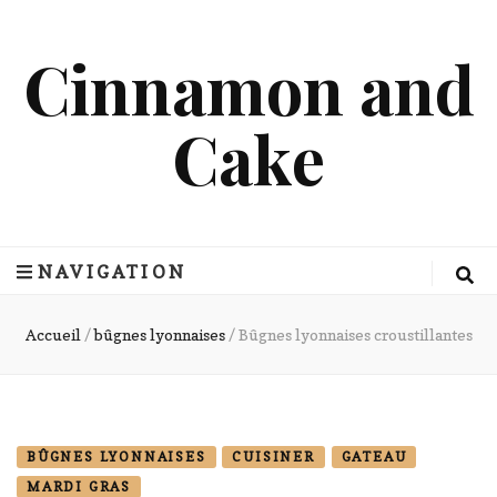
Cinnamon and
Cake
NAVIGATION
Accueil
/
bûgnes lyonnaises
/
Bûgnes lyonnaises croustillantes
BÛGNES LYONNAISES
CUISINER
GATEAU
MARDI GRAS