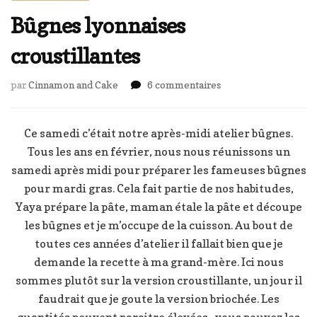
Bûgnes lyonnaises
croustillantes
sur
par
Cinnamon and Cake
6 commentaires
Bûgnes
lyonnaises
croustillantes
Ce samedi c’était notre après-midi atelier bûgnes.
Tous les ans en février, nous nous réunissons un
samedi après midi pour préparer les fameuses bûgnes
pour mardi gras. Cela fait partie de nos habitudes,
Yaya prépare la pâte, maman étale la pâte et découpe
les bûgnes et je m’occupe de la cuisson. Au bout de
toutes ces années d’atelier il fallait bien que je
demande la recette à ma grand-mère. Ici nous
sommes plutôt sur la version croustillante, un jour il
faudrait que je goute la version briochée. Les
quantités peuvent paraitre élevées , vous pouvez les