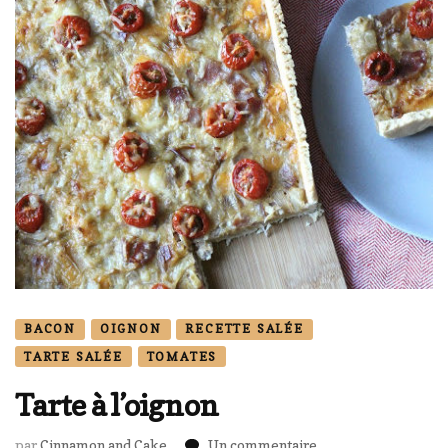
BACON
OIGNON
RECETTE SALÉE
TARTE SALÉE
TOMATES
Tarte à l’oignon
sur
par
Cinnamon and Cake
Un commentaire