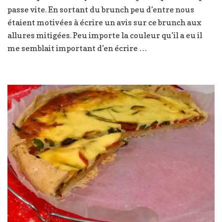
passe vite. En sortant du brunch peu d’entre nous
–
Les
étaient motivées à écrire un avis sur ce brunch aux
Frangins
allures mitigées. Peu importe la couleur qu’il a eu il
me semblait important d’en écrire …