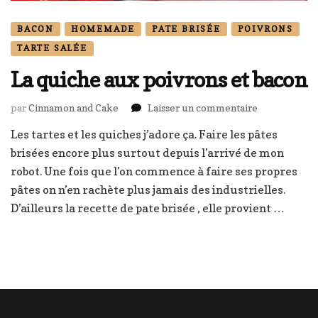
BACON
HOMEMADE
PATE BRISÉE
POIVRONS
TARTE SALÉE
La quiche aux poivrons et bacon
sur
par
Cinnamon and Cake
Laisser un commentaire
La
Les tartes et les quiches j’adore ça. Faire les pâtes
quiche
brisées encore plus surtout depuis l’arrivé de mon
aux
poivrons
robot. Une fois que l’on commence à faire ses propres
et
pâtes on n’en rachète plus jamais des industrielles.
bacon
D’ailleurs la recette de pate brisée , elle provient …