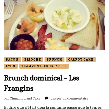
BACON
BRIOCHE
BRUNCH
CARROT CAKE
LYON
TEAMVENTRESURPATTES
Brunch dominical – Les
Frangins
sur
par
Cinnamon and Cake
Laisser un commentaire
Brunch
Et dire que c’était déjà la semaine passé que le temps
dominical