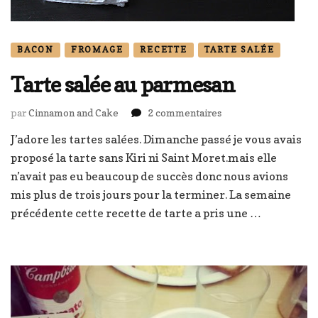
BACON
FROMAGE
RECETTE
TARTE SALÉE
Tarte salée au parmesan
sur
par
Cinnamon and Cake
2 commentaires
Tarte
J’adore les tartes salées. Dimanche passé je vous avais
salée
proposé la tarte sans Kiri ni Saint Moret.mais elle
au
parmesan
n’avait pas eu beaucoup de succès donc nous avions
mis plus de trois jours pour la terminer. La semaine
précédente cette recette de tarte a pris une …